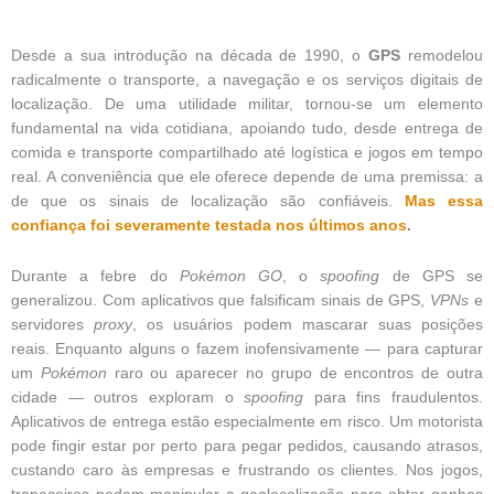
Desde a sua introdução na década de 1990, o
GPS
remodelou
radicalmente o transporte, a navegação e os serviços digitais de
localização. De uma utilidade militar, tornou-se um elemento
fundamental na vida cotidiana, apoiando tudo, desde entrega de
comida e transporte compartilhado até logística e jogos em tempo
real. A conveniência que ele oferece depende de uma premissa: a
de que os sinais de localização são confiáveis.
Mas essa
confiança foi severamente testada nos últimos anos
.
Durante a febre do
Pokémon GO
, o
spoofing
de GPS se
generalizou. Com aplicativos que falsificam sinais de GPS,
VPNs
e
servidores
proxy
, os usuários podem mascarar suas posições
reais. Enquanto alguns o fazem inofensivamente — para capturar
um
Pokémon
raro ou aparecer no grupo de encontros de outra
cidade — outros exploram o
spoofing
para fins fraudulentos.
Aplicativos de entrega estão especialmente em risco. Um motorista
pode fingir estar por perto para pegar pedidos, causando atrasos,
custando caro às empresas e frustrando os clientes. Nos jogos,