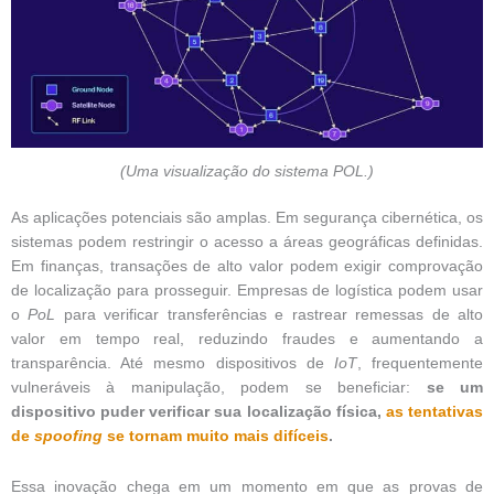
(Uma visualização do sistema POL.)
As aplicações potenciais são amplas. Em segurança cibernética, os
sistemas podem restringir o acesso a áreas geográficas definidas.
Em finanças, transações de alto valor podem exigir comprovação
de localização para prosseguir. Empresas de logística podem usar
o
PoL
para verificar transferências e rastrear remessas de alto
valor em tempo real, reduzindo fraudes e aumentando a
transparência. Até mesmo dispositivos de
IoT
, frequentemente
vulneráveis à manipulação, podem se beneficiar:
se um
dispositivo puder verificar sua localização física,
as tentativas
de
spoofing
se tornam muito mais difíceis
.
Essa inovação chega em um momento em que as provas de