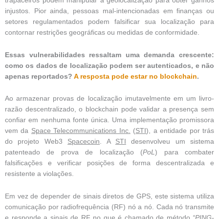
trapaceiros podem manipular a geolocalização para obter ganhos
injustos. Pior ainda, pessoas mal-intencionadas em finanças ou
setores regulamentados podem falsificar sua localização para
contornar restrições geográficas ou medidas de conformidade.
Essas vulnerabilidades ressaltam uma demanda crescente:
como os dados de localização podem ser autenticados, e não
apenas reportados?
A resposta pode estar no blockchain
.
Ao armazenar provas de localização imutavelmente em um livro-
razão descentralizado, o blockchain pode validar a presença sem
confiar em nenhuma fonte única. Uma implementação promissora
vem da
Space Telecommunications Inc.
(
STI
), a entidade por trás
do projeto Web3
Spacecoin
. A
STI
desenvolveu um sistema
patenteado de prova de localização (
PoL
) para combater
falsificações e verificar posições de forma descentralizada e
resistente a violações.
Em vez de depender de sinais diretos de GPS, este sistema utiliza
comunicação por radiofrequência (RF) nó a nó. Cada nó transmite
e responde a sinais de RF no que é chamado de método
“PING-