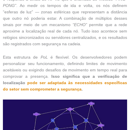
PONG”
. Ao medir os tempos de ida e volta, os nós definem
“esferas de luz” — zonas esféricas que representam a distância
que outro nó poderia estar. A combinação de múltiplos desses
sinais por meio de um mecanismo
“ECHO”
permite que a rede
aproxime a localização real de cada nó. Tudo isso acontece sem
relógios sincronizados ou servidores centralizados, e os resultados
são registrados com segurança na cadeia.
Esta estrutura de
PoL
é flexível. Os desenvolvedores podem
personalizar seu funcionamento, definindo limites de movimento
aceitáveis ou exigindo desafios de movimento em tempo real para
comprovar a presença.
Isso significa que a verificação de
localização
pode ser adaptada às necessidades específicas
do setor sem comprometer a segurança
.