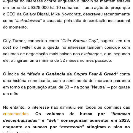
A queda no interesse ocorre enquanto o Bitcoin se mantém estável
em torno de US$28.000 há 10 semanas – uma ação de preço que
o CEO da
Galaxy Digital
, Mike Novogratz, descreveu recentemente
como
“lackadaisical”
e causada pela falta de excitação institucional
do momento.
Guy Turner, conhecido como
“Coin Bureau Guy”
, sugeriu em um
post
no
Twitter
que a queda no interesse também coincide com
volumes de negociação mais baixos nas
exchanges
, que, segundo
ele, atingiram uma mínima de 32 meses no mês passado.
O Índice de
“Medo e Ganância da Crypto Fear & Greed”
conta
uma história semelhante, com o sentimento de mercado pairando
em torno da pontuação atual de 53 – na zona “Neutra” – por quase
um mês.
No entanto, o interesse não diminuiu em todos os domínios das
criptomoedas
.
Os volumes de busca por
“finanças
descentralizadas”
e
“defi”
conseguiram aumentar em 2023,
enquanto as buscas por
“memecoin”
atingiram o pico no