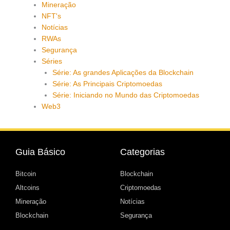
Mineração
NFT's
Notícias
RWAs
Segurança
Séries
Série: As grandes Aplicações da Blockchain
Série: As Principais Criptomoedas
Série: Iniciando no Mundo das Criptomoedas
Web3
Guia Básico
Categorias
Bitcoin
Blockchain
Altcoins
Criptomoedas
Mineração
Notícias
Blockchain
Segurança