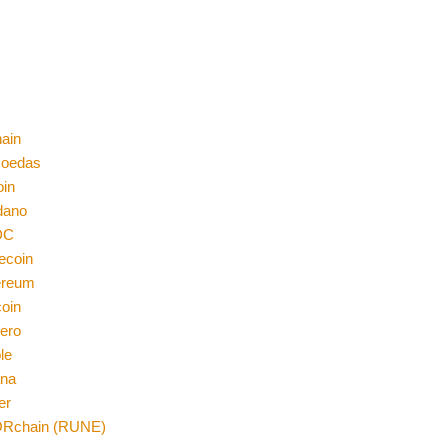
ain
moedas
oin
dano
DC
ecoin
ereum
coin
ero
le
ana
er
Rchain (RUNE)