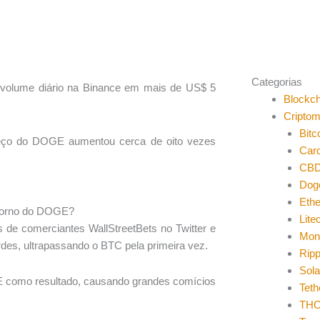
Categorias
volume diário na Binance em mais de US$ 5
Blockch
Cripto
Bitc
reço do DOGE aumentou cerca de oito vezes
Car
CB
Dog
Eth
 torno do DOGE?
Lite
 de comerciantes WallStreetBets no Twitter e
Mon
des, ultrapassando o BTC pela primeira vez.
Ripp
Sol
 como resultado, causando grandes comícios
Teth
THO