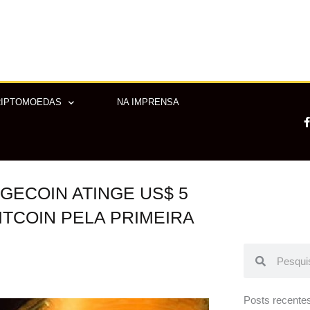
RIPTOMOEDAS
NA IMPRENSA
GECOIN ATINGE US$ 5
-
f
ITCOIN PELA PRIMEIRA
Pesquisar
Pesquisar
Posts recente