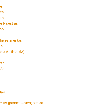
n
ge
es
sh
e Palestras
ão
Investimentos
sa
cia Artificial (IA)
rso
ção
s
nça
e: As grandes Aplicações da