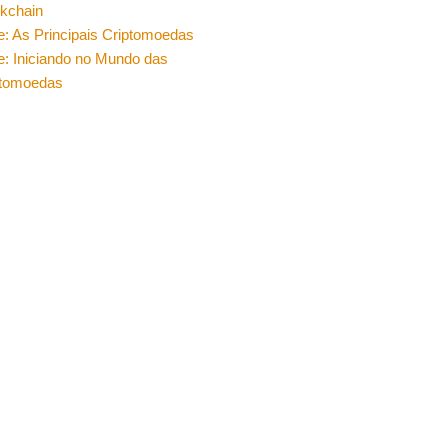
ckchain
e: As Principais Criptomoedas
e: Iniciando no Mundo das
ptomoedas