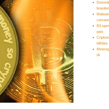
Dominâ
brasilei
Malwar
coman
B3 oper
país
Cripto
bilhões
Mineraç
IA