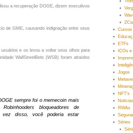
Tro
isou a recuperação DOGE, dizem executivos
Ver
Wav
ZCa
cio de GME, causando indignação entre seus
Cursos 
Educaç
ETFs
usuários e os levou a voltar seus olhos para
ICOs e 
unidade WallStreetBets (WSB) foram atraídos
Impren
Inteligên
Jogos
Metave
Minera
NFT's
 DOGE sempre foi o memecoin mais
Notícia
 Robinhooders bloqueadores de
RWAs
ez disso, você poderia estar
Segura
Séries
Séri