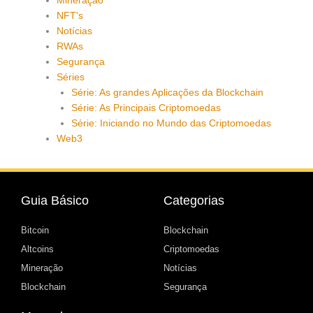
Mineração
NFT's
Notícias
RWAs
Segurança
Séries
Série: As grandes Aplicações da Blockchain
Série: As Principais Criptomoedas
Série: Iniciando no Mundo das Criptomoedas
Web3
Guia Básico
Categorias
Bitcoin
Blockchain
Altcoins
Criptomoedas
Mineração
Notícias
Blockchain
Segurança