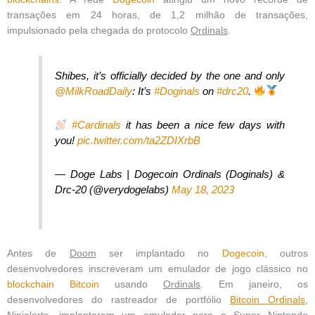
transações em 24 horas, de 1,2 milhão de transações,
impulsionado pela chegada do protocolo
Ordinals
.
Shibes, it’s officially decided by the one and only
@MilkRoadDaily
: It’s
#Doginals
on
#drc20
.
#Cardinals
it has been a nice few days with
you!
pic.twitter.com/ta2ZDIXrbB
— Doge Labs | Dogecoin Ordinals (Doginals) &
Drc-20 (@verydogelabs)
May 18, 2023
Antes de
Doom
ser implantado no
Dogecoin
, outros
desenvolvedores inscreveram um emulador de jogo clássico no
blockchain
Bitcoin
usando
Ordinals
. Em janeiro, os
desenvolvedores do rastreador de portfólio
Bitcoin Ordinals
,