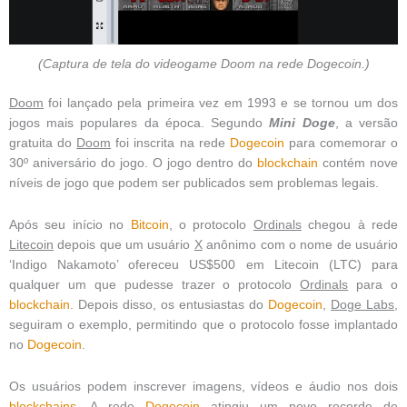
(Captura de tela do videogame Doom na rede Dogecoin.)
Doom
foi lançado pela primeira vez em 1993 e se tornou um dos
jogos mais populares da época. Segundo
Mini Doge
, a versão
gratuita do
Doom
foi inscrita na rede
Dogecoin
para comemorar o
30º aniversário do jogo. O jogo dentro do
blockchain
contém nove
níveis de jogo que podem ser publicados sem problemas legais.
Após seu início no
Bitcoin
, o protocolo
Ordinals
chegou à rede
Litecoin
depois que um usuário
X
anônimo com o nome de usuário
‘Indigo Nakamoto’ ofereceu US$500 em Litecoin (LTC) para
qualquer um que pudesse trazer o protocolo
Ordinals
para o
blockchain
. Depois disso, os entusiastas do
Dogecoin
,
Doge Labs
,
seguiram o exemplo, permitindo que o protocolo fosse implantado
no
Dogecoin
.
Os usuários podem inscrever imagens, vídeos e áudio nos dois
blockchains
. A rede
Dogecoin
atingiu um novo recorde de