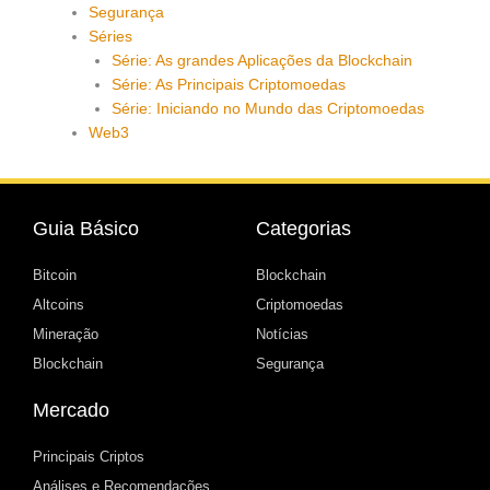
Segurança
Séries
Série: As grandes Aplicações da Blockchain
Série: As Principais Criptomoedas
Série: Iniciando no Mundo das Criptomoedas
Web3
Guia Básico
Categorias
Bitcoin
Blockchain
Altcoins
Criptomoedas
Mineração
Notícias
Blockchain
Segurança
Mercado
Principais Criptos
Análises e Recomendações