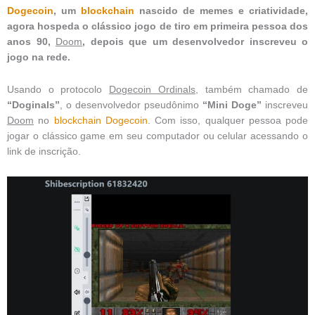
Dogecoin
, um
blockchain
nascido de memes e criatividade,
agora hospeda o clássico jogo de tiro em primeira pessoa dos
anos 90,
Doom
, depois que um desenvolvedor inscreveu o
jogo na rede.
Usando o protocolo
Dogecoin Ordinals
, também chamado de
“Doginals”
, o desenvolvedor pseudônimo
“Mini Doge”
inscreveu
Doom
no
blockchain
Dogecoin
. Com isso, qualquer pessoa pode
jogar o clássico game em seu computador ou celular acessando o
link de inscrição.