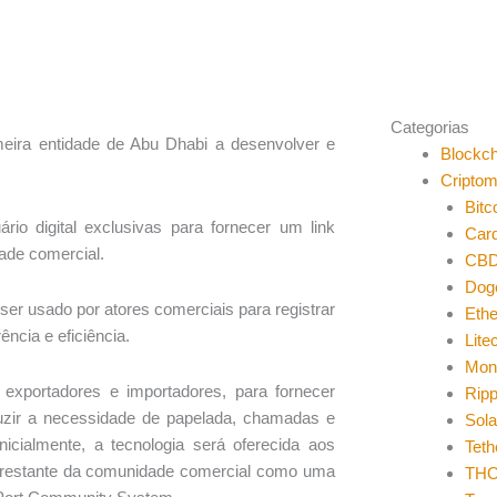
Categorias
meira entidade de Abu Dhabi a desenvolver e
Blockch
Cripto
Bitc
rio digital exclusivas para fornecer um link
Car
ade comercial.
CB
Dog
 ser usado por atores comerciais para registrar
Eth
ncia e eficiência.
Lite
Mon
 exportadores e importadores, para fornecer
Ripp
eduzir a necessidade de papelada, chamadas e
Sol
nicialmente, a tecnologia será oferecida aos
Teth
ao restante da comunidade comercial como uma
THO