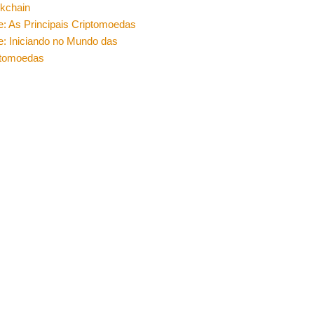
ckchain
e: As Principais Criptomoedas
e: Iniciando no Mundo das
ptomoedas