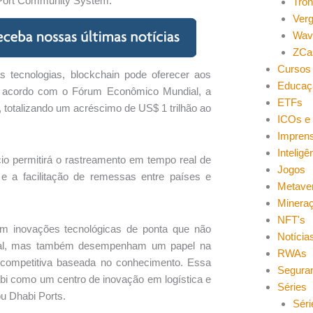
 Port Community System.
Tro
Ver
Wav
ZCa
Cursos 
s tecnologias, blockchain pode oferecer aos
Educaç
De acordo com o Fórum Econômico Mundial, a
ETFs
o, totalizando um acréscimo de US$ 1 trilhão ao
ICOs e 
Impren
Inteligên
io permitirá o rastreamento em tempo real de
Jogos
a facilitação de remessas entre países e
Metave
Minera
NFT's
em inovações tecnológicas de ponta que não
Notícia
cial, mas também desempenham um papel na
RWAs
ompetitiva baseada no conhecimento. Essa
Segura
bi como um centro de inovação em logística e
Séries
u Dhabi Ports.
Séri