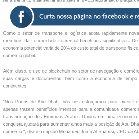
ferramenta complementar ao sistema mPCS existente, o Maqta’s
Como o setor de transporte e logística adota rapidamente nova
membros da comunidade comercial benefícios significativos. 
economia potencial varia de 20% do custo total de transporte físic
comércio global.
Além disso, o uso de blockchain no setor de navegação e comérc
suas cargas e documentos, bem como a economia de tempo e 
continentes.
“Nos Portos de Abu Dhabi, nós nos esforçamos para investir 
apenas trazem benefícios imensos para a comunidade comer
transformação dos Emirados Árabes Unidos em uma economia c
conquista ajudará para aumentar ainda mais a posição de Abu Dha
comércio “, disse o capitão Mohamed Juma Al Shamsi, CEO da Ab