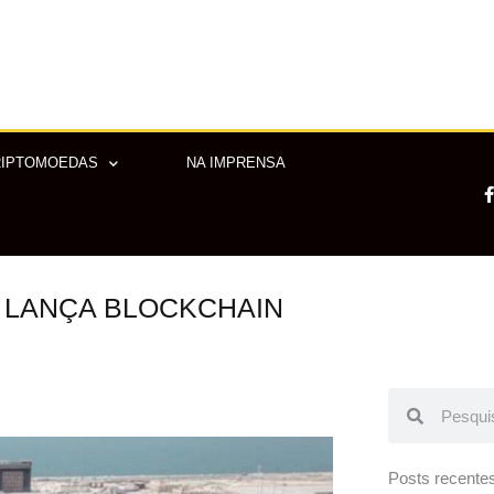
RIPTOMOEDAS
NA IMPRENSA
 LANÇA BLOCKCHAIN
-
f
Pesquisar
Pesquisar
Posts recente