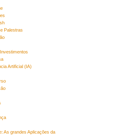
n
ge
es
sh
e Palestras
ão
Investimentos
sa
cia Artificial (IA)
rso
ção
s
nça
e: As grandes Aplicações da