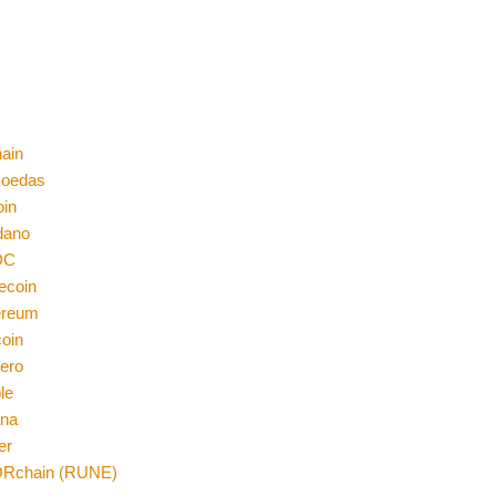
ain
moedas
oin
dano
DC
ecoin
ereum
coin
ero
le
ana
er
Rchain (RUNE)