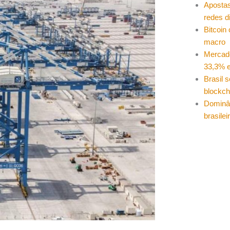
Apostas
redes d
Bitcoin
macro
Mercad
33,3% e
Brasil 
blockch
Dominâ
brasilei