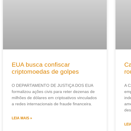
EUA busca confiscar
Ca
criptomoedas de golpes
ro
O DEPARTAMENTO DE JUSTIÇA DOS EUA
A C
formalizou ações civis para reter dezenas de
emp
milhões de dólares em criptoativos vinculados
ind
a redes internacionais de fraude financeira.
ame
des
LEIA MAIS »
LEI