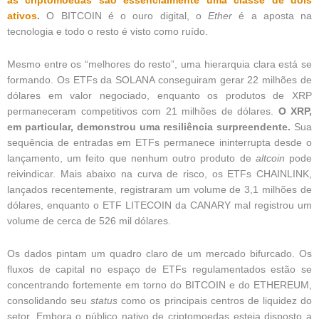
as criptomoedas são essencialmente uma classe de dois
ativos
.
O BITCOIN é o ouro digital, o
Ether
é a aposta na
tecnologia e todo o resto é visto como ruído.
Mesmo entre os “melhores do resto”, uma hierarquia clara está se
formando. Os ETFs da SOLANA conseguiram gerar 22 milhões de
dólares em valor negociado, enquanto os produtos de XRP
permaneceram competitivos com 21 milhões de dólares.
O XRP,
em particular, demonstrou uma resiliência surpreendente.
Sua
sequência de entradas em ETFs permanece ininterrupta desde o
lançamento, um feito que nenhum outro produto de
altcoin
pode
reivindicar. Mais abaixo na curva de risco, os ETFs CHAINLINK,
lançados recentemente, registraram um volume de 3,1 milhões de
dólares, enquanto o ETF LITECOIN da CANARY mal registrou um
volume de cerca de 526 mil dólares.
Os dados pintam um quadro claro de um mercado bifurcado. Os
fluxos de capital no espaço de ETFs regulamentados estão se
concentrando fortemente em torno do BITCOIN e do ETHEREUM,
consolidando seu
status
como os principais centros de liquidez do
setor. Embora o público nativo de criptomoedas esteja disposto a