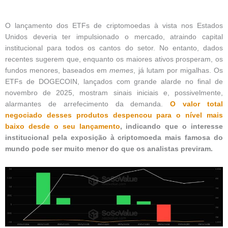
O lançamento dos ETFs de criptomoedas à vista nos Estados
Unidos deveria ter impulsionado o mercado, atraindo capital
institucional para todos os cantos do setor. No entanto, dados
recentes sugerem que, enquanto os maiores ativos prosperam, os
fundos menores, baseados em
memes
, já lutam por migalhas. Os
ETFs de DOGECOIN, lançados com grande alarde no final de
novembro de 2025, mostram sinais iniciais e, possivelmente,
alarmantes de arrefecimento da demanda.
O valor total
negociado desses produtos despencou para o nível mais
baixo desde o seu lançamento
, indicando que o interesse
institucional pela exposição à criptomoeda mais famosa do
mundo pode ser muito menor do que os analistas previram.