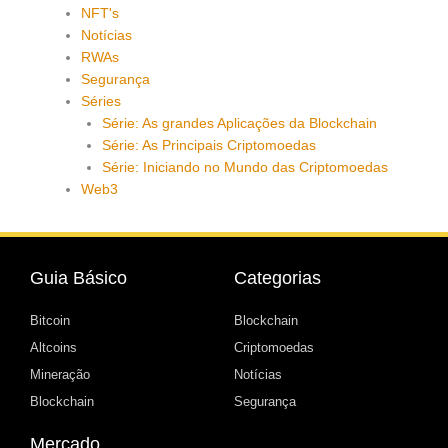
NFT's
Notícias
RWAs
Segurança
Séries
Série: As grandes Aplicações da Blockchain
Série: As Principais Criptomoedas
Série: Iniciando no Mundo das Criptomoedas
Web3
Guia Básico
Categorias
Bitcoin
Blockchain
Altcoins
Criptomoedas
Mineração
Notícias
Blockchain
Segurança
Mercado