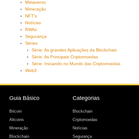
Metaverso
Mineração
NFT's
Notícias
RWAs
Segurança
Séries
Série: As grandes Aplicações da Blockchain
Série: As Principais Criptomoedas
Série: Iniciando no Mundo das Criptomoedas
Web3
Guia Básico
Categorias
Bitcoin
Blockchain
Altcoins
Criptomoedas
Mineração
Notícias
Blockchain
Segurança