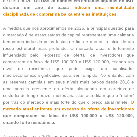
de curto prazo.
Os US$ 25 bilhões em entradas líquidas no IBIT
durante um ano de baixa
indicam uma mentalidade
disciplinada de comprar na baixa entre as instituições
.
À medida que nos aproximamos de 2026, a principal questão para
o mercado é se essas saídas de capital representam uma calmaria
temporária induzida pelas festas de fim de ano ou o início de um
recuo estrutural mais profundo. O mercado atual é fortemente
influenciado pelo “excesso de oferta” de investidores que
compraram na faixa de US$ 100.000 a US$ 120.000, criando um
nível de resistência que pode exigir um catalisador
macroeconômico significativo para ser rompido. No entanto, com
as reservas cambiais em seus níveis mais baixos desde 2018 e
uma parcela crescente da oferta bloqueada em carteiras de
custódia de longo prazo, muitos analistas acreditam que o “motor”
por trás do mercado é mais forte do que o preço atual reflete.
O
mercado atual enfrenta um excesso de oferta de investidores
que compraram na faixa de US$ 100.000 a US$ 120.000,
criando forte resistência.
A perspectiva para 2026 permanece incerta. Por um lado, alguns