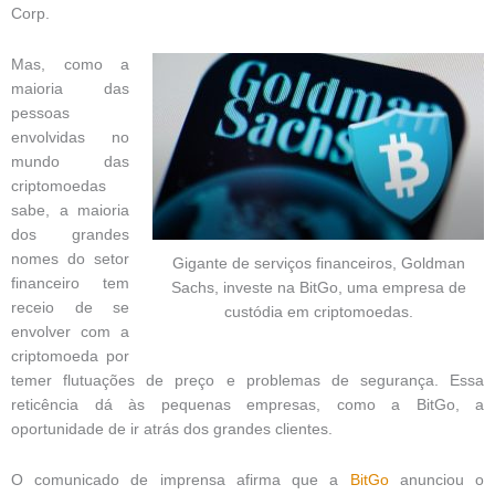
Corp.
Mas, como a
maioria das
pessoas
envolvidas no
mundo das
criptomoedas
sabe, a maioria
dos grandes
nomes do setor
Gigante de serviços financeiros, Goldman
financeiro tem
Sachs, investe na BitGo, uma empresa de
receio de se
custódia em criptomoedas.
envolver com a
criptomoeda por
temer flutuações de preço e problemas de segurança. Essa
reticência dá às pequenas empresas, como a BitGo, a
oportunidade de ir atrás dos grandes clientes.
O comunicado de imprensa afirma que a
BitGo
anunciou o