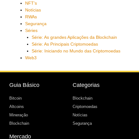
NFT's
Notícias
RWAs
Segurança
Séries
Série: As grandes Aplicações da Blockchain
Série: As Principais Criptomoedas
Série: Iniciando no Mundo das Criptomoedas
Web3
Guia Básico
Categorias
Bitcoin
Blockchain
Altcoins
Criptomoedas
Mineração
Notícias
Blockchain
Segurança
Mercado