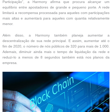
Participação”, a Harmony afirma que procura alcançar um
equilíbrio entre apostadores de grande e pequeno porte. A rede
limitará a recompensa processada para aqueles com participações
mais altas e aumentará para aqueles com quantia relativamente
menor.
Além disso, a Harmony também planeja aumentar a
descentralização de sua rede principal. E assim, aumentar até o
fim de 2020, o número de nós públicos de 320 para mais de 1.000.
Ademais, diminuir ainda mais o tempo de liquidação da rede e
reduzi-lo a menos de 8 segundos também está nos planos da
empresa.