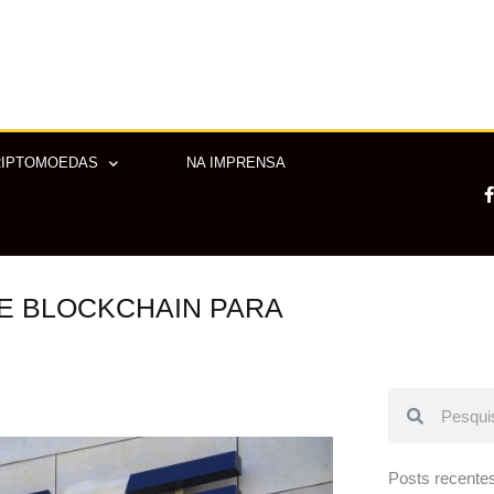
RIPTOMOEDAS
NA IMPRENSA
E BLOCKCHAIN PARA
-
f
Pesquisar
Pesquisar
Posts recente