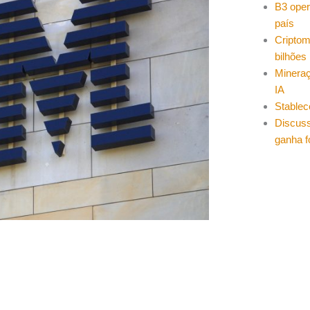
B3 oper
país
Cripto
bilhões
Mineraç
IA
Stablec
Discuss
ganha f