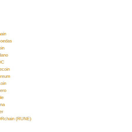
ain
moedas
oin
dano
DC
ecoin
ereum
coin
ero
le
ana
er
Rchain (RUNE)
n