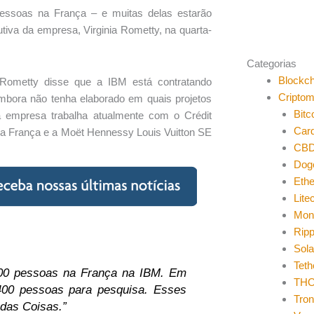
pessoas na França – e muitas delas estarão
tiva da empresa, Virginia Rometty, na quarta-
Categorias
Blockch
 Rometty disse que a IBM está contratando
Cripto
Embora não tenha elaborado em quais projetos
Bitc
a empresa trabalha atualmente com o Crédit
Car
 da França e a Moët Hennessy Louis Vuitton SE
CB
Dog
Eth
Lite
Mon
Ripp
Sol
Teth
800 pessoas na França na IBM. Em
THO
 400 pessoas para pesquisa. Esses
Tro
 das Coisas.”