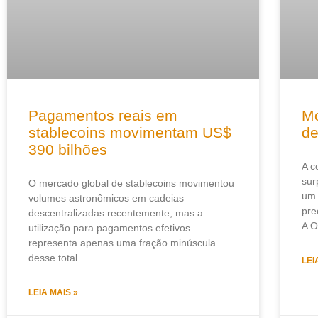
Pagamentos reais em
Mo
stablecoins movimentam US$
de
390 bilhões
A c
sur
O mercado global de stablecoins movimentou
um 
volumes astronômicos em cadeias
pre
descentralizadas recentemente, mas a
A O
utilização para pagamentos efetivos
representa apenas uma fração minúscula
desse total.
LEI
LEIA MAIS »