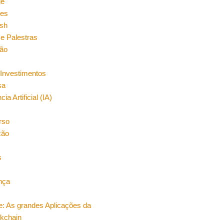
ge
es
sh
e Palestras
ão
Investimentos
sa
cia Artificial (IA)
rso
ção
s
nça
e: As grandes Aplicações da
ckchain