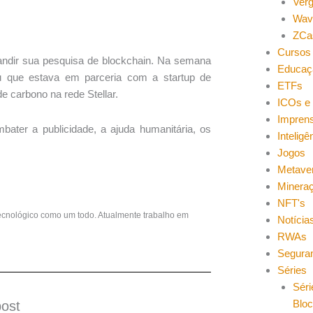
Ver
Wav
ZCa
Cursos 
andir sua pesquisa de blockchain. Na semana
Educaç
 que estava em parceria com a startup de
ETFs
e carbono na rede Stellar.
ICOs e 
Impren
ater a publicidade, a ajuda humanitária, os
Inteligên
Jogos
Metave
Minera
NFT's
ecnológico como um todo. Atualmente trabalho em
Notícia
RWAs
Segura
Séries
Séri
Blo
post