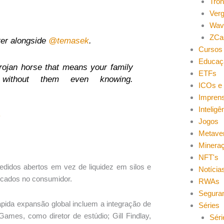
Tro
Ver
Wav
ZCa
ter alongside
@temasek
.
Cursos 
Educaç
trojan horse that means your family
ETFs
 without them even knowing.
ICOs e 
Impren
Inteligên
2
Jogos
Metave
Minera
NFT's
pedidos abertos em vez de liquidez em silos e
Notícia
ocados no consumidor.
RWAs
Segura
pida expansão global incluem a integração de
Séries
Games, como diretor de estúdio; Gill Findlay,
Séri