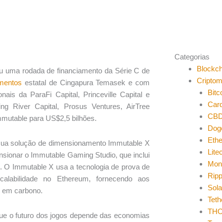
Categorias
Blockch
ou uma rodada de financiamento da Série C de
Cripto
mentos
estatal de Cingapura Temasek e com
Bitc
ais da ParaFi Capital, Princeville Capital e
Car
ng River Capital, Prosus Ventures, AirTree
CB
mmutable para US$2,5 bilhões.
Dog
Eth
 sua solução de dimensionamento Immutable X
Lite
nsionar o Immutable Gaming Studio, que inclui
Mon
. O Immutable X usa a tecnologia de prova de
Ripp
alabilidade no Ethereum, fornecendo aos
Sol
o em carbono.
Teth
THO
que o futuro dos jogos depende das economias