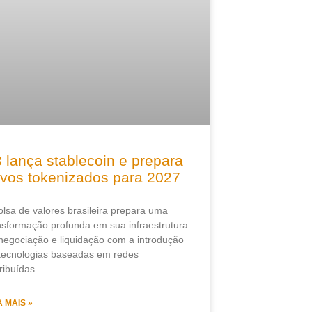
 lança stablecoin e prepara
ivos tokenizados para 2027
olsa de valores brasileira prepara uma
nsformação profunda em sua infraestrutura
negociação e liquidação com a introdução
tecnologias baseadas em redes
tribuídas.
A MAIS »