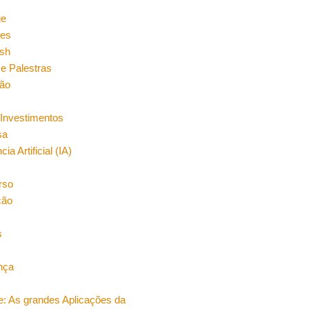
n
ge
es
sh
e Palestras
ão
Investimentos
sa
cia Artificial (IA)
rso
ção
s
nça
e: As grandes Aplicações da