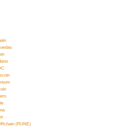
ain
moedas
oin
dano
DC
ecoin
ereum
coin
ero
le
ana
er
Rchain (RUNE)