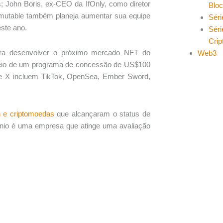
; John Boris, ex-CEO da IfOnly, como diretor
Blo
mmutable também planeja aumentar sua equipe
Séri
ste ano.
Séri
Cri
ra desenvolver o próximo mercado NFT do
Web3
 meio de um programa de concessão de US$100
e X incluem TikTok, OpenSea, Ember Sword,
n e
criptomoedas
que alcançaram o status de
rnio é uma empresa que atinge uma avaliação