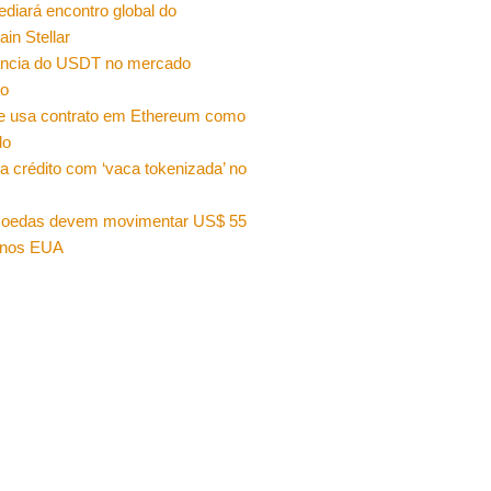
sediará encontro global do
ain Stellar
ncia do USDT no mercado
ro
e usa contrato em Ethereum como
do
a crédito com ‘vaca tokenizada’ no
moedas devem movimentar US$ 55
 nos EUA