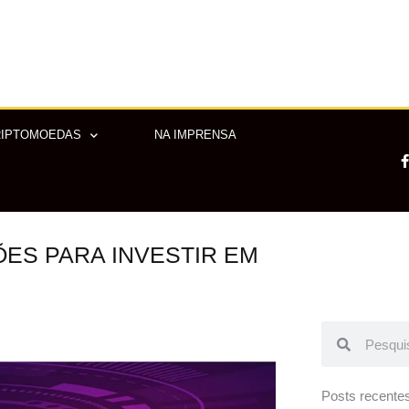
RIPTOMOEDAS
NA IMPRENSA
ÕES PARA INVESTIR EM
-
f
Pesquisar
Pesquisar
Posts recente