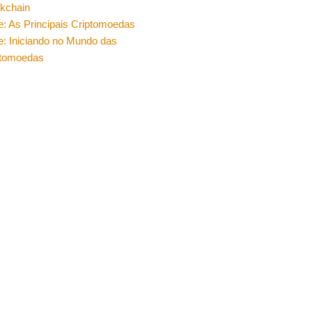
ckchain
e: As Principais Criptomoedas
e: Iniciando no Mundo das
ptomoedas