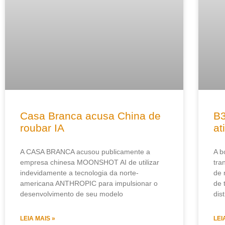
Casa Branca acusa China de
B3
roubar IA
at
A CASA BRANCA acusou publicamente a
A b
empresa chinesa MOONSHOT AI de utilizar
tra
indevidamente a tecnologia da norte-
de 
americana ANTHROPIC para impulsionar o
de 
desenvolvimento de seu modelo
dis
LEIA MAIS »
LEI