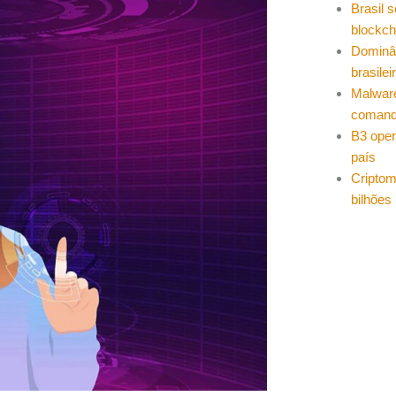
Brasil 
blockch
Dominâ
brasilei
Malwar
coman
B3 oper
país
Cripto
bilhões