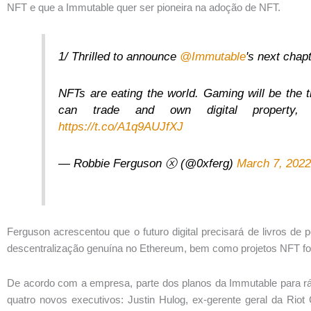
NFT e que a Immutable quer ser pioneira na adoção de NFT.
1/ Thrilled to announce
@Immutable
's next chap
NFTs are eating the world. Gaming will be the 
can trade and own digital property,
https://t.co/A1q9AUJfXJ
— Robbie Ferguson ⓧ (@0xferg)
March 7, 202
Ferguson acrescentou que o futuro digital precisará de livros de 
descentralização genuína no Ethereum, bem como projetos NFT f
De acordo com a empresa, parte dos planos da Immutable para rá
quatro novos executivos: Justin Hulog, ex-gerente geral da Riot 