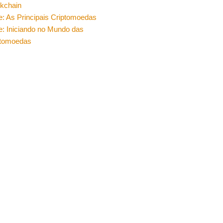
ckchain
e: As Principais Criptomoedas
e: Iniciando no Mundo das
ptomoedas