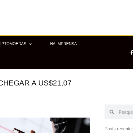
RIPTOMOEDAS
NA IMPRENSA
CHEGAR A US$21,07
-
f
Pesquisar
Pesquisar
Posts recente