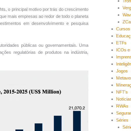
Tro
Ver
ts, o principal motivo por trás do crescimento
Wav
orque mais empresas ao redor de todo o planeta
ZCa
estimentos em desenvolvimento e pesquisa
Cursos 
Educaç
ETFs
utoridades públicas ou governamentais. Uma
ICOs e 
ões regulatórias de produtos na indústria,
Impren
Inteligên
Jogos
Metave
Minera
NFT's
Notícia
RWAs
Segura
Séries
Séri