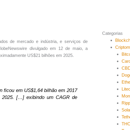
Categorias
Blockch
dos de mercado e indústria, e serviços de
Cripto
GlobeNewswire divulgado em 12 de maio, a
Bitc
oximadamente US$21 bilhões em 2025.
Car
CB
Dog
Eth
Lite
n ficou em US$1,64 bilhão em 2017
Mon
 de 2025. […] exibindo um CAGR de
Ripp
Sol
Teth
THO