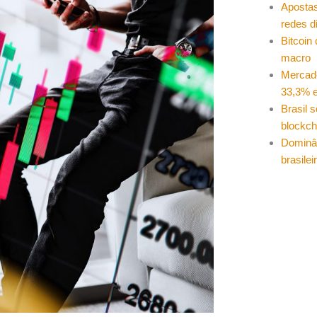
Apostas
redes d
Bitcoin
macro
Mercad
33,3% e
Brasil 
blockch
Dominâ
brasilei