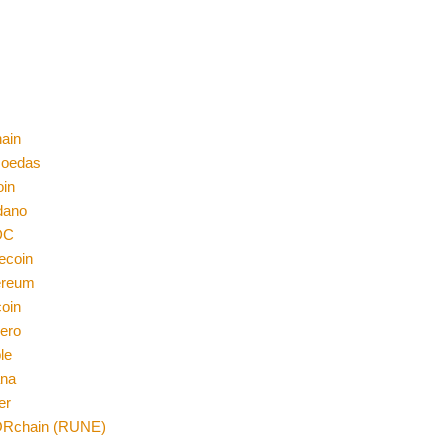
ain
moedas
oin
dano
DC
ecoin
ereum
coin
ero
le
ana
er
Rchain (RUNE)