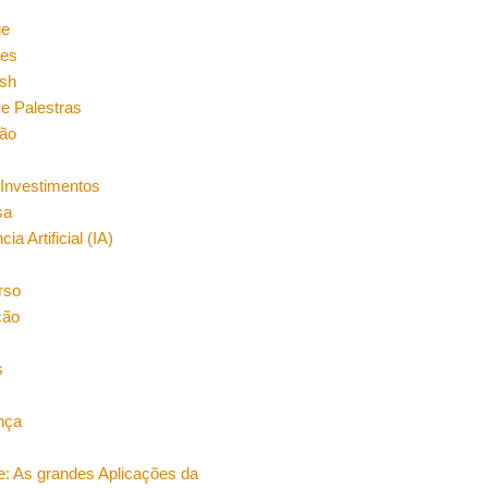
n
ge
es
sh
e Palestras
ão
Investimentos
sa
cia Artificial (IA)
rso
ção
s
nça
e: As grandes Aplicações da