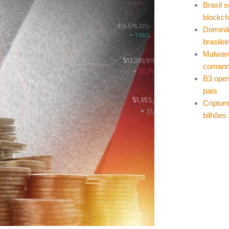
Brasil 
blockch
Dominâ
brasilei
Malwar
coman
B3 oper
país
Cripto
bilhões