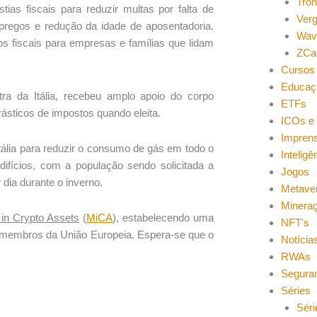
Tro
tias fiscais para reduzir multas por falta de
Ver
pregos e redução da idade de aposentadoria.
Wav
os fiscais para empresas e famílias que lidam
ZCa
Cursos 
Educaç
tra da Itália, recebeu amplo apoio do corpo
ETFs
drásticos de impostos quando eleita.
ICOs e 
Impren
tália para reduzir o consumo de gás em todo o
Inteligên
difícios, com a população sendo solicitada a
Jogos
dia durante o inverno.
Metave
Minera
in Crypto Assets
(
MiCA
), estabelecendo uma
NFT's
membros da União Europeia. Espera-se que o
Notícia
RWAs
Segura
Séries
Séri