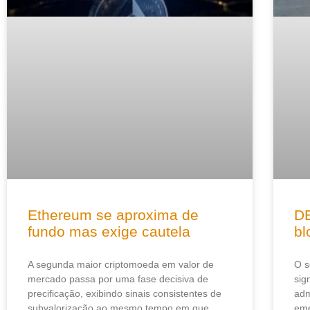
Ethereum se aproxima de
DE
fundo mas exige cautela
bl
A segunda maior criptomoeda em valor de
O s
mercado passa por uma fase decisiva de
sig
precificação, exibindo sinais consistentes de
adm
subvalorização ao mesmo tempo em que
eme