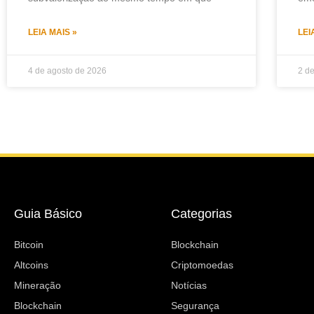
LEIA MAIS »
LEI
4 de agosto de 2026
2 d
Guia Básico
Categorias
Bitcoin
Blockchain
Altcoins
Criptomoedas
Mineração
Notícias
Blockchain
Segurança