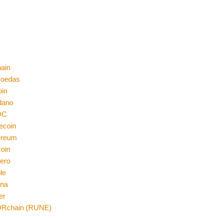
ain
moedas
oin
dano
DC
ecoin
ereum
coin
ero
le
ana
er
Rchain (RUNE)