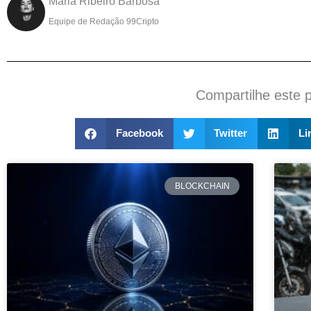
Maria Ribeiro Barbosa
Equipe de Redação 99Cripto
Compartilhe este 
Facebook
Twitter
Li
BLOCKCHAIN