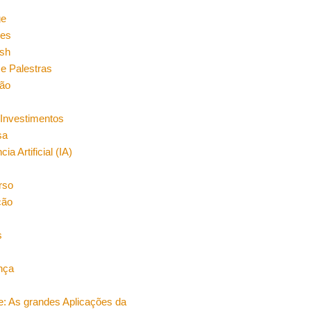
n
ge
es
sh
e Palestras
ão
Investimentos
sa
cia Artificial (IA)
rso
ção
s
nça
e: As grandes Aplicações da