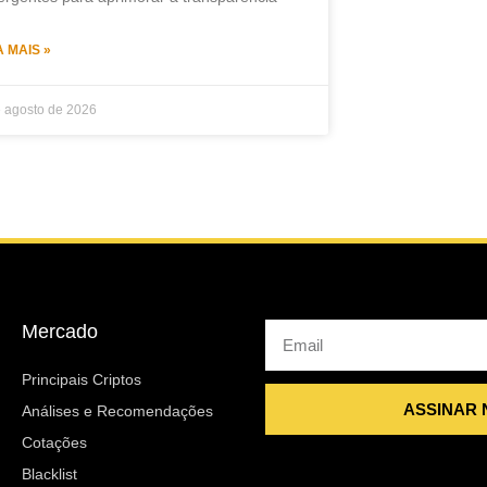
A MAIS »
e agosto de 2026
Mercado
Email
Principais Criptos
ASSINAR
Análises e Recomendações
Cotações
Blacklist