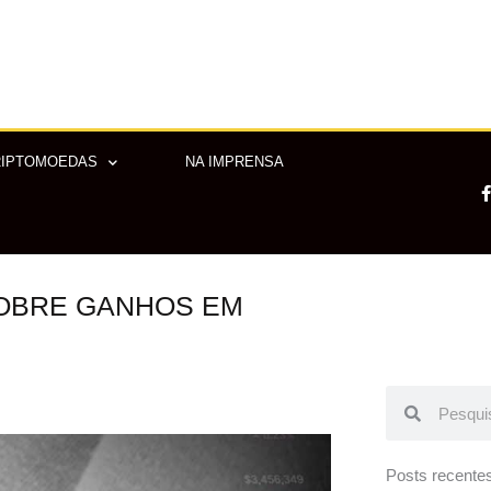
RIPTOMOEDAS
NA IMPRENSA
SOBRE GANHOS EM
-
f
Pesquisar
Pesquisar
Posts recente