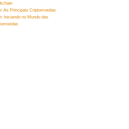
ckchain
e: As Principais Criptomoedas
e: Iniciando no Mundo das
ptomoedas