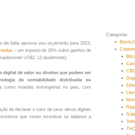
Categorias
Blockch
o da Itália aprovou seu orçamento para 2023,
Cripto
moedas
– um imposto de 26% sobre ganhos de
Bitc
ximadamente US$2, 13 atualmente).
Car
CB
 digital de valor ou direitos que podem ser
Dog
ologia de contabilidade distribuída ou
Eth
s como moedas estrangeiras no país, com
Lite
Mon
Ripp
ção de declarar o valor de seus ativos digitais
Sol
centivos que visam incentivar os italianos a
Teth
THO