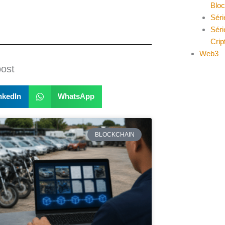
Blo
Séri
Séri
Cri
Web3
post
nkedIn
WhatsApp
BLOCKCHAIN