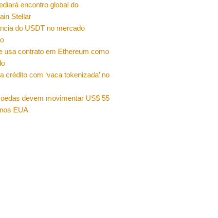
sediará encontro global do
ain Stellar
ncia do USDT no mercado
ro
e usa contrato em Ethereum como
do
a crédito com ‘vaca tokenizada’ no
moedas devem movimentar US$ 55
 nos EUA