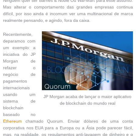
Ninguém quer ser Barnes & Noble Ou Wal-Mart para esse assunto.
Mas alterar o comportamento das grandes empresas continua
difícil, por isso ainda é incomum ver uma multinacional de marca
realmente pensando, e agindo, fora da caixa.
Recentemente,
deparamos com
um exemplo: a
iniciativa do JP
Morgan de
refazer o
negócio de
pagamentos
internacionais
usando um
JP Morgan acaba de lançar o maior aplicativo
sistema de
de blockchain do mundo real
blockchain
baseado no
Ethereum
chamado Quorum. Enviar dólares de uma conta
corporativa nos EUA para a Europa ou a Ásia pode parecer fácil,
mas, na realidade, os regulamentos anti-lavagem de dinheiro e o