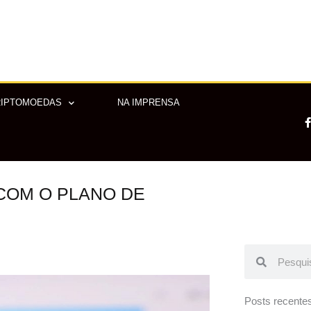
RIPTOMOEDAS
NA IMPRENSA
COM O PLANO DE
-
f
Pesquisar
Pesquisar
Posts recente