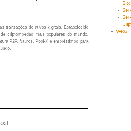
Blo
Séri
Séri
Cri
 transações de ativos digitais. Estabelecido
Web3
de criptomoedas mais populares do mundo.
atura P2P, futuros, Pool-X e empréstimos para
mundo.
post