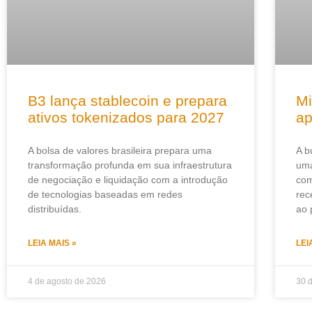
B3 lança stablecoin e prepara
Mi
ativos tokenizados para 2027
ap
A bolsa de valores brasileira prepara uma
A b
transformação profunda em sua infraestrutura
uma
de negociação e liquidação com a introdução
com
de tecnologias baseadas em redes
rec
distribuídas.
ao 
LEIA MAIS »
LEI
4 de agosto de 2026
30 d