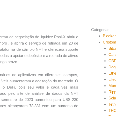
Categorias
Blockch
orma de negociação de liquidez Pool-X abriu o
Cripto
ro , e abrirá o serviço de retirada em
20 de
Bitc
plataforma de câmbio NFT e oferecerá suporte
Car
das a apoiar o depósito e a retirada de ativos
CB
ongo prazo.
Dog
Eth
nários de aplicativos em diferentes campos,
Lite
visíveis aumentaram a aceitação do mercado. O
Mon
s o DeFi, pois seu valor é cada vez mais
Ripp
gado pelo site de análise de dados da NFT
Sol
o semestre de 2020 aumentou para
US$ 230
Teth
tivos alcançaram 78.881 com um aumento de
THO