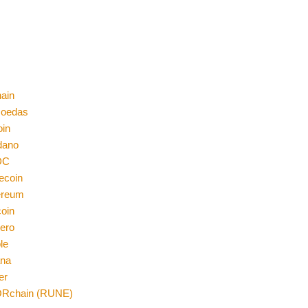
ain
moedas
oin
dano
DC
ecoin
ereum
coin
ero
le
ana
er
Rchain (RUNE)