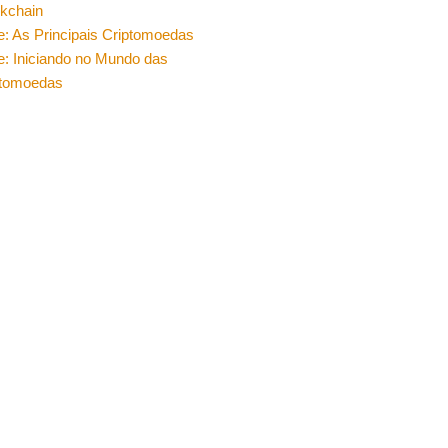
ckchain
e: As Principais Criptomoedas
e: Iniciando no Mundo das
ptomoedas