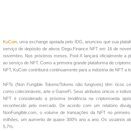
KuCoin
, uma exchange apoiada pelo IDG, anunciou que sua plataf
serviço de depósito de ativos Dego.Finance NFT em 16 de novemb
novembro
. Nos próximos meses, Pool-X lançará oficialmente a 
ao serviço de NFT. Como a primeira grande plataforma de criptomoe
NFT, KuCoin contribuirá continuamente para a indústria de NFT a l
NFTs (Non Fungible Tokens/Tokens não fungíveis) têm ricos ce
como colecionáveis, arte e GameFi. Seus atributos únicos e indi
NFT é considerado a próxima tendência na criptomoeda apó
reconhecido pelo mercado. De acordo com um relatório divul
NonFungible.com, o volume de transações da NFT no primeir
milhões
, um aumento de quase 300% ano a ano. Os usuários a
5,7%.