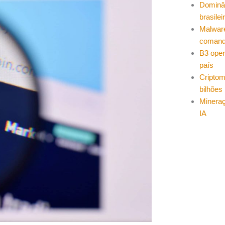
Dominâ
brasilei
Malwar
coman
B3 oper
país
Cripto
bilhões
Mineraç
IA