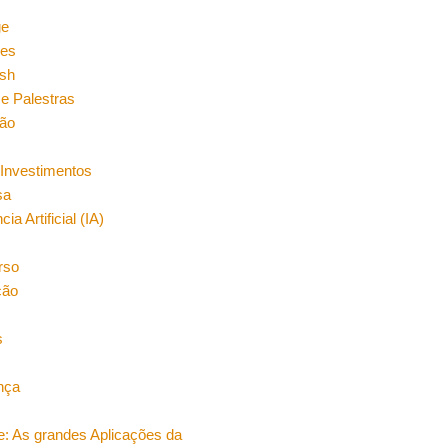
n
ge
es
sh
e Palestras
ão
Investimentos
sa
cia Artificial (IA)
rso
ção
s
nça
e: As grandes Aplicações da