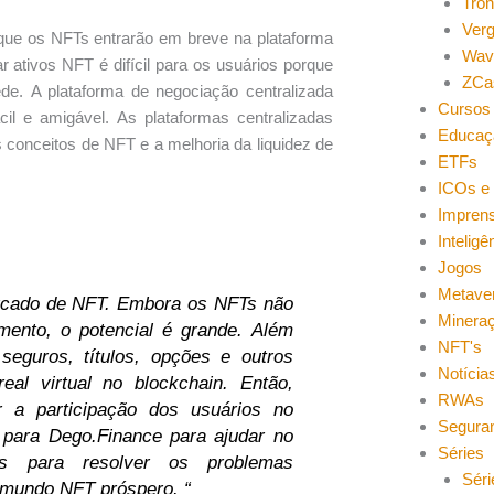
Tro
Ver
 que os NFTs entrarão em breve na plataforma
Wav
 ativos NFT é difícil para os usuários porque
ZCa
de. A plataforma de negociação centralizada
Cursos 
il e amigável. As plataformas centralizadas
Educaç
 conceitos de NFT e a melhoria da liquidez de
ETFs
ICOs e 
Impren
Inteligên
Jogos
Metave
ercado de NFT. Embora os NFTs não
Minera
ento, o potencial é grande. Além
NFT's
seguros, títulos, opções e outros
Notícia
l virtual no blockchain. Então,
RWAs
r a participação dos usuários no
Segura
para Dego.Finance para ajudar no
Séries
is para resolver os problemas
Séri
 mundo NFT próspero. “