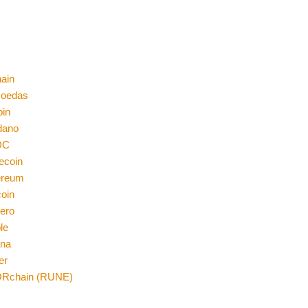
ain
moedas
oin
dano
DC
ecoin
ereum
coin
ero
le
ana
er
Rchain (RUNE)
n