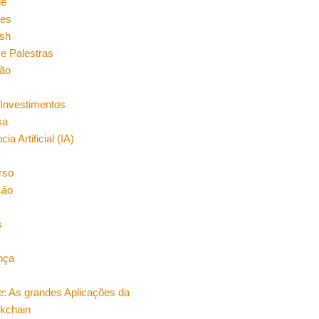
ge
es
sh
e Palestras
ão
Investimentos
sa
cia Artificial (IA)
rso
ção
s
nça
e: As grandes Aplicações da
ckchain