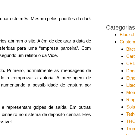
echar este mês. Mesmo pelos padrões da dark
Categorias
Blockch
 abriram o site. Além de declarar a data de
Cripto
sferidas para uma “empresa parceira”. Com
Bitc
segundo um relatório da Vice.
Car
CB
ndo. Primeiro, normalmente as mensagens de
Dog
odo a comprovar a autoria. A mensagem de
Eth
aumentando a possibilidade de captura por
Lite
Mon
Ripp
Sol
 e representam golpes de saída. Em outras
Teth
dinheiro no sistema de depósito central. Eles
THO
ssível.
Tro