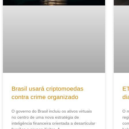
Brasil usará criptomoedas
ET
contra crime organizado
di
O governo do Brasil incluiu os ativos virtuais
O m
no centro de uma nova estratégia de
reg
inteligência financeira orientada a desarticular
com