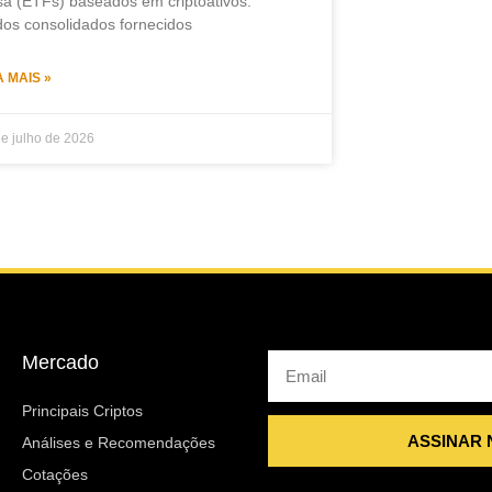
sa (ETFs) baseados em criptoativos.
os consolidados fornecidos
A MAIS »
e julho de 2026
Mercado
Email
Principais Criptos
ASSINAR
Análises e Recomendações
Cotações