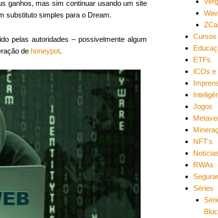
Ver
eus ganhos, mas sim continuar usando um site
Wav
 substituto simples para o Dream.
ZCa
Cursos 
do pelas autoridades – possivelmente algum
Educaç
peração de
honeypot
.
ETFs
ICOs e 
Impren
Inteligên
Jogos
Metave
Minera
NFT's
Notícia
RWAs
Segura
Séries
Séri
Blo