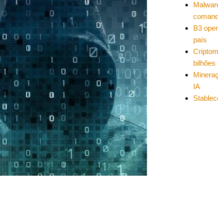
Malwar
coman
B3 oper
país
Cripto
bilhões
Mineraç
IA
Stablec