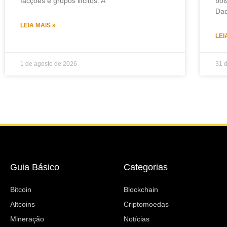
facções e grupos ilícitos. A
bol
Dad
LEIA MAIS »
LEI
1 de agosto de 2026
31 d
Guia Básico
Categorias
Bitcoin
Blockchain
Altcoins
Criptomoedas
Mineração
Notícias