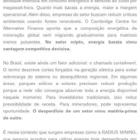
atividade intensiva em consumo energético e sensível ao custo por
megawatt-hora. Quanto mais barata a energia, maior a margem
operacional. Além disso, empresas do setor buscam reduzir críticas
ambientais usando fontes renováveis. O Cambridge Centre for
Alternative Finance aponta que a composição energética da
mineração global vem migrando gradualmente para matrizes
menos poluentes.
No setor cripto, energia barata virou
vantagem competitiva decisiva.
No Brasil, existe ainda um fator adicional: o chamado
curtailment
.
O termo descreve cortes forçados na geração elétrica para evitar
sobrecarga do sistema ou desequilíbrios regionais. Em algumas
áreas, parques eólicos e solares precisam reduzir produção
porque a rede não consegue absorver toda a energia disponível
naquele momento. Para investidores tradicionais, isso reduz
previsibilidade de receita. Para mineradores, pode representar
oportunidade.
O desperdício de um setor virou matéria-prima
de outro.
É nesse contexto que surgem empresas como a RADIUS MINING,
que negocia acordos para utilizar energia hoje desperdiçada por