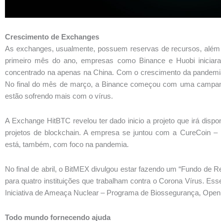
Crescimento de Exchanges
As exchanges, usualmente, possuem reservas de recursos, além d
primeiro mês do ano, empresas como Binance e Huobi iniciara
concentrado na apenas na China. Com o crescimento da pandemia
No final do mês de março, a Binance começou com uma campanh
estão sofrendo mais com o vírus.
A Exchange HitBTC revelou ter dado inicio a projeto que irá dispo
projetos de blockchain. A empresa se juntou com a CureCoin –
está, também, com foco na pandemia.
No final de abril, o BitMEX divulgou estar fazendo um “Fundo de
para quatro instituições que trabalham contra o Corona Vírus. Ess
Iniciativa de Ameaça Nuclear – Programa de Biossegurança, Open
Todo mundo fornecendo ajuda