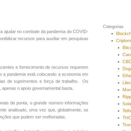
Categorias
ara ajudar no combate da pandemia do COVID-
Blockch
nibilizar recursos para auxiliar em pesquisas
Cripto
Bitc
Car
CB
cientes e fornecimento de recursos requerem
Dog
ue a pandemia está colocando a economia em
Eth
eias de suprimentos e força de trabalho. Os
Lite
, apenas o apoio governamental basta.
Mon
Ripp
nais de ponta, o grande número informações
Sol
nte analisado, uma vez que, globalmente, os
Teth
unções que podem ser melhoradas.
THO
Tro