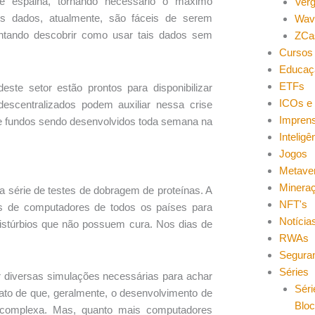
e espalha, tornando necessário o máximo
Ver
s dados, atualmente, são fáceis de serem
Wav
tentando descobrir como usar tais dados sem
ZCa
Cursos 
Educaç
ETFs
ste setor estão prontos para disponibilizar
ICOs e 
escentralizados podem auxiliar nessa crise
Impren
s e fundos sendo desenvolvidos toda semana na
Inteligên
Jogos
Metave
Minera
a série de testes de dobragem de proteínas. A
NFT's
 de computadores de todos os países para
Notícia
istúrbios que não possuem cura. Nos dias de
RWAs
Segura
Séries
r diversas simulações necessárias para achar
Séri
fato de que, geralmente, o desenvolvimento de
Blo
 complexa. Mas, quanto mais computadores