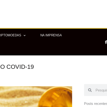
RIPTOMOEDAS
NA IMPRENSA
AO COVID-19
-
f
Pesquisar
Pesquisar
Posts recente