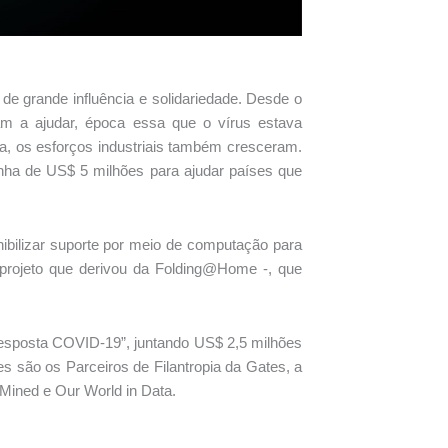
e grande influência e solidariedade. Desde o
m a ajudar, época essa que o vírus estava
, os esforços industriais também cresceram.
a de US$ 5 milhões para ajudar países que
nibilizar suporte por meio de computação para
 projeto que derivou da Folding@Home -, que
 Resposta COVID-19”, juntando US$ 2,5 milhões
es são os Parceiros de Filantropia da Gates, a
Mined e Our World in Data.