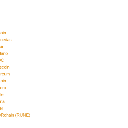
ain
moedas
oin
dano
DC
ecoin
ereum
coin
ero
le
ana
er
Rchain (RUNE)
n