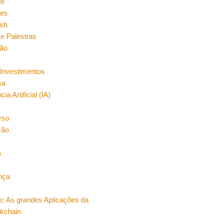
ge
es
sh
e Palestras
ão
Investimentos
sa
cia Artificial (IA)
rso
ção
s
nça
e: As grandes Aplicações da
ckchain