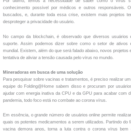
Por último, temos a necessidade de saber como o vírus s
conhecimento possível por médicos e outros responsáveis. O
buscados, e, durante toda essa crise, existem mais projetos 
desproteger a privacidade do usuário.
No campo da blockchain, é observado que diversos usuários de
suporte. Assim podemos dizer sobre como o setor de ativos d
mundial. Existem, além do que será falado abaixo, novos projeto
tentativa de aliviar a tensão causada pelo vírus no mundo.
Mineradoras em busca de uma solução
Para pesquisar sobre vacinas e tratamentos, é preciso realizar um
equipe do Folding@Home sabem disso e procuram por usuários
ajudar com energia inativa da CPU e da GPU para acabar com d
pandemia, todo foco está no combate ao corona vírus.
Em essência, o grande número de usuários online permite realiza
quais os potentes medicamentos a serem utilizados. Partindo do 
vacina demora anos, torna a luta contra o corona vírus bem