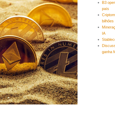
B3 oper
país
Cripto
bilhões
Mineraç
IA
Stablec
Discuss
ganha f