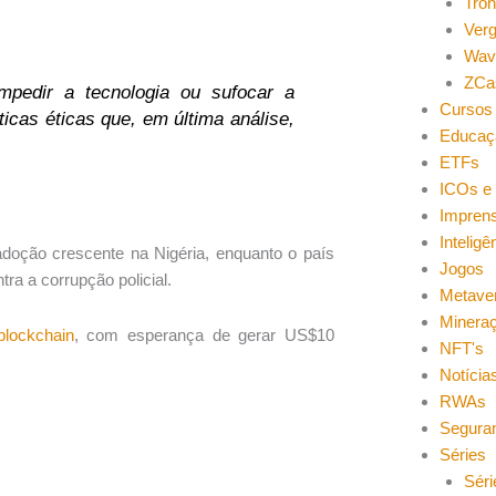
Tro
Ver
Wav
ZCa
mpedir a tecnologia ou sufocar a
Cursos 
icas éticas que, em última análise,
Educaç
ETFs
ICOs e 
Impren
Inteligên
oção crescente na Nigéria, enquanto o país
Jogos
tra a corrupção policial.
Metave
Minera
blockchain
, com esperança de gerar US$10
NFT's
Notícia
RWAs
Segura
Séries
Séri