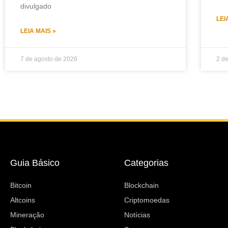
divulgado
LEI
LEIA MAIS »
7 de agosto de 2026
2 d
Guia Básico
Categorias
Bitcoin
Blockchain
Altcoins
Criptomoedas
Mineração
Notícias