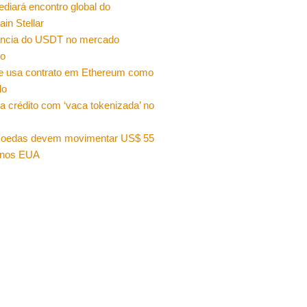
sediará encontro global do
ain Stellar
ncia do USDT no mercado
ro
e usa contrato em Ethereum como
do
a crédito com ‘vaca tokenizada’ no
moedas devem movimentar US$ 55
 nos EUA