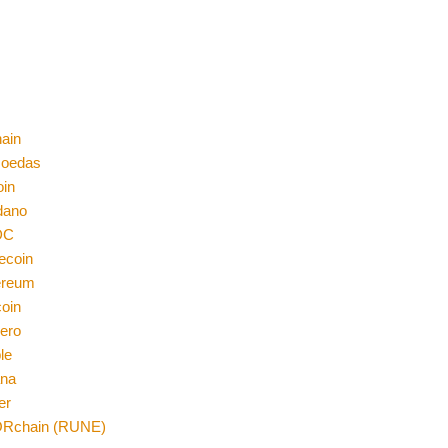
ain
moedas
oin
dano
DC
ecoin
ereum
coin
ero
le
ana
er
Rchain (RUNE)