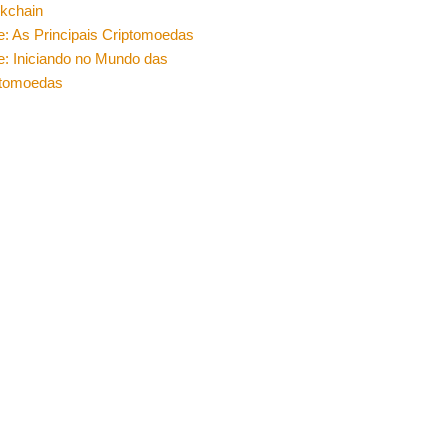
ckchain
e: As Principais Criptomoedas
e: Iniciando no Mundo das
ptomoedas