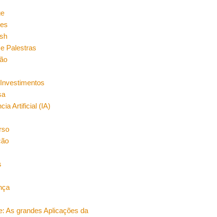
n
ge
es
sh
e Palestras
ão
Investimentos
sa
cia Artificial (IA)
rso
ção
s
nça
e: As grandes Aplicações da