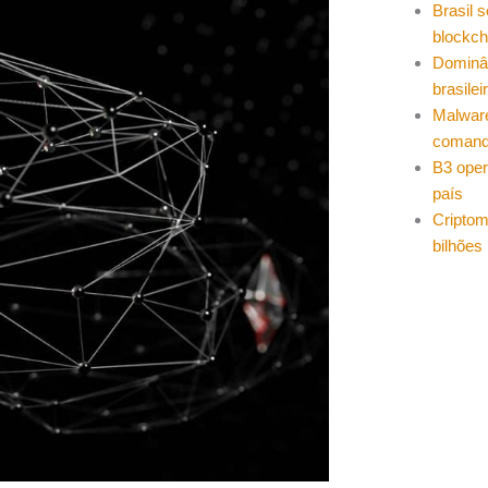
Brasil 
blockch
Dominâ
brasilei
Malwar
coman
B3 oper
país
Cripto
bilhões