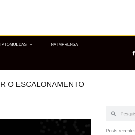
RIPTOMOEDAS
NA IMPRENSA
AR O ESCALONAMENTO
-
f
Pesquisar
Pesquisar
Posts recente