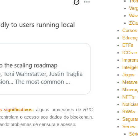
Tro
Ver
Wav
ZCa
Cursos 
Educaç
ETFs
ICOs e 
Impren
Inteligên
Jogos
Metave
Minera
NFT's
Notícia
 significativos
:
alguns provedores de
RPC
RWAs
controlam o acesso aos dados do blockchain.
Segura
riando problemas de censura e acesso.
Séries
Séri