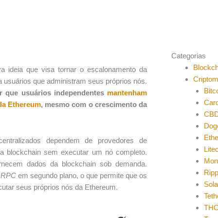
Categorias
Blockch
ova ideia que visa tornar o escalonamento da
Cripto
 usuários que administram seus próprios nós.
Bitc
ir que usuários independentes
mantenham
Car
 da Ethereum
, mesmo com o crescimento da
CB
Dog
Eth
scentralizados dependem de provedores de
Lite
m a blockchain sem executar um nó completo.
Mon
rnecem dados da blockchain sob demanda.
Ripp
e
RPC
em segundo plano, o que permite que os
Sol
cutar seus próprios nós da Ethereum.
Teth
THO