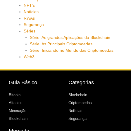
NFT's
Notícias
RWAs
Segurança
Séries
Série: As grandes Aplicações da Blockchain
Série: As Principais Criptomoedas
Série: Iniciando no Mundo das Criptomoedas
Web3
Guia Básico
Categorias
Bitcoin
Blockchain
Altcoins
Criptomoedas
Mineração
Notícias
Blockchain
Segurança