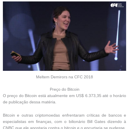
Meltem Demirors na CFC 2018
Preço do Bitcoin
O preço do Bitcoin está atualmente em US$ 6.373,35 até o horário
de publicação dessa matéria.
Bitcoin e outras criptomoedas enfrentaram críticas de bancos e
especialistas em finanças, com o bilionário Bill Gates dizendo à
CNBC que ele apostaria contra o bitcoin e o encurtaria se pudesse.