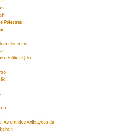
ge
es
sh
e Palestras
ão
Investimentos
sa
cia Artificial (IA)
rso
ção
s
nça
e: As grandes Aplicações da
ckchain