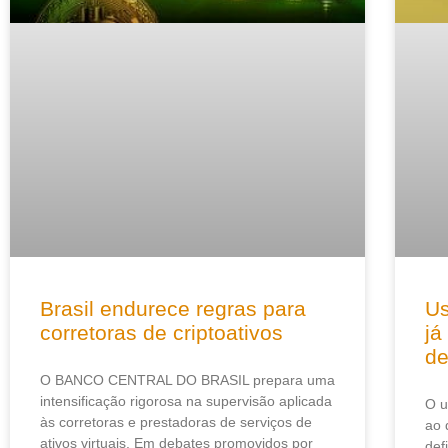
Brasil endurece regras para
Us
corretoras de criptoativos
já
de
O BANCO CENTRAL DO BRASIL prepara uma
intensificação rigorosa na supervisão aplicada
O u
às corretoras e prestadoras de serviços de
ao 
ativos virtuais. Em debates promovidos por
def