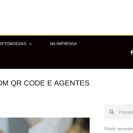
RIPTOMOEDAS
NA IMPRENSA
OM QR CODE E AGENTES
-
f
Pesquisar
Pesquisar
Posts recente