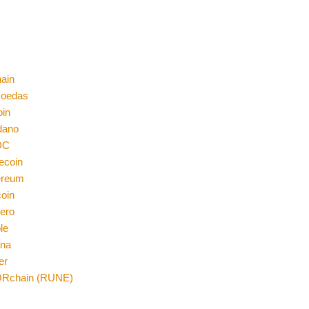
ain
moedas
oin
dano
DC
ecoin
ereum
coin
ero
le
ana
er
Rchain (RUNE)
n