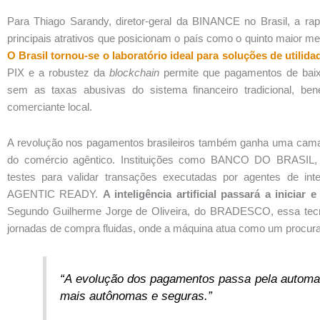
Para Thiago Sarandy, diretor-geral da BINANCE no Brasil, a ra
principais atrativos que posicionam o país como o quinto maior m
O Brasil tornou-se o laboratório ideal para soluções de utilida
PIX e a robustez da
blockchain
permite que pagamentos de baixo
sem as taxas abusivas do sistema financeiro tradicional, ben
comerciante local.
A revolução nos pagamentos brasileiros também ganha uma camada
do comércio agêntico. Instituições como BANCO DO BRAS
testes para validar transações executadas por agentes de intel
AGENTIC READY.
A inteligência artificial passará a inicia
Segundo Guilherme Jorge de Oliveira, do BRADESCO, essa tecnol
jornadas de compra fluidas, onde a máquina atua como um procurad
“A evolução dos pagamentos passa pela automaçã
mais autônomas e seguras.”