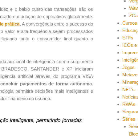
Ver
Wav
pidez e o baixo custo das transações são os
ZCa
ercado em adoção de criptoativos globalmente.
Cursos 
de prática
.
A convergência entre o sucesso do
Educaç
 valor e alta frequência sejam processados
ETFs
eficiando tanto o consumidor final quanto o
ICOs e 
Impren
Inteligên
 adicional de inteligência com o surgimento
Jogos
IL, BRADESCO, SANTANDER e XP iniciaram
Metave
igência artificial através do programa VISA
Minera
r e concluir pagamentos de forma autônoma.
NFT's
ogia permitirá decisões mais inteligentes e
Notícia
or financeiro do usuário.
RWAs
Segura
Séries
o inteligente, permitindo jornadas
Séri
Blo