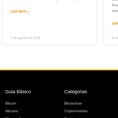
fin
sob
LEIA MAIS »
LEI
3 de agosto de 2026
8 d
Guia Básico
Categorias
Bitcoin
Blockchain
Altcoins
Criptomoedas