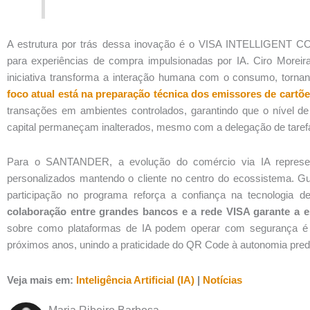
A estrutura por trás dessa inovação é o VISA INTELLIGENT C
para experiências de compra impulsionadas por IA. Ciro Moreir
iniciativa transforma a interação humana com o consumo, torn
foco atual está na preparação técnica dos emissores de cartõ
transações em ambientes controlados, garantindo que o nível de
capital permaneçam inalterados, mesmo com a delegação de tarefas à
Para o SANTANDER, a evolução do comércio via IA represen
personalizados mantendo o cliente no centro do ecossistema. Gu
participação no programa reforça a confiança na tecnologia de
colaboração entre grandes bancos e a rede VISA garante a es
sobre como plataformas de IA podem operar com segurança é o 
próximos anos, unindo a praticidade do QR Code à autonomia predi
Veja mais em:
Inteligência Artificial (IA)
|
Notícias