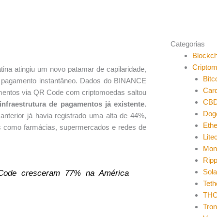
Categorias
Blockch
Cripto
tina atingiu um novo patamar de capilaridade,
Bitc
 de pagamento instantâneo. Dados do BINANCE
Car
amentos via QR Code com criptomoedas saltou
CB
 infraestrutura de pagamentos já existente.
Dog
terior já havia registrado uma alta de 44%,
Eth
os como farmácias, supermercados e redes de
Lite
Mon
Ripp
Sol
Code cresceram 77% na América
Teth
THO
Tro