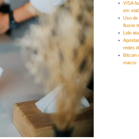
VISA fa
em stab
Uso de 
fluxos t
Lido at
Apostas
redes d
Bitcoin
macro