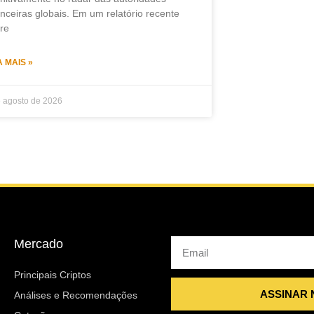
anceiras globais. Em um relatório recente
re
A MAIS »
e agosto de 2026
Mercado
Email
Principais Criptos
ASSINAR
Análises e Recomendações