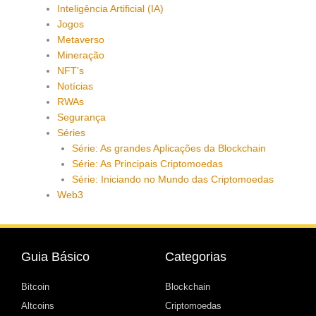
Inteligência Artificial (IA)
Jogos
Metaverso
Mineração
NFT's
Notícias
RWAs
Segurança
Séries
Série: As grandes Aplicações da Blockchain
Série: As Principais Criptomoedas
Série: Iniciando no Mundo das Criptomoedas
Web3
Guia Básico
Categorias
Bitcoin
Blockchain
Altcoins
Criptomoedas