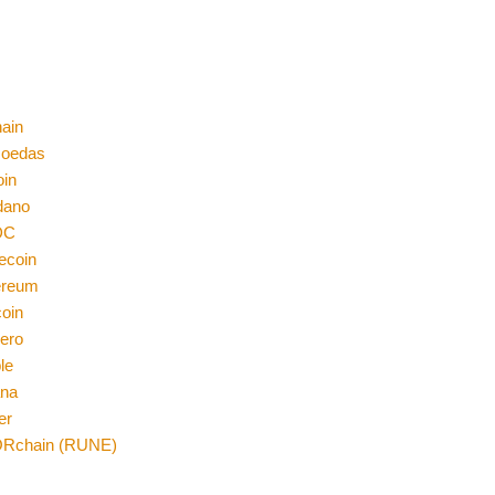
ain
moedas
oin
dano
DC
ecoin
ereum
coin
ero
le
ana
er
Rchain (RUNE)
n