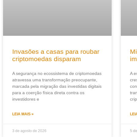
Invasões a casas para roubar
Mi
criptomoedas disparam
im
A segurança no ecossistema de criptomoedas
A e
atravessa uma transformação preocupante,
cre
marcada pela migração das investidas digitais
con
para a coerção física direta contra os
tra
investidores e
cri
LEIA MAIS »
LEI
3 de agosto de 2026
5 d