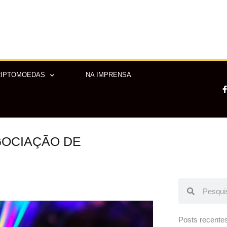
RIPTOMOEDAS
NA IMPRENSA
OCIAÇÃO DE
-
f
Pesquisar
Pesquisar
Posts recente