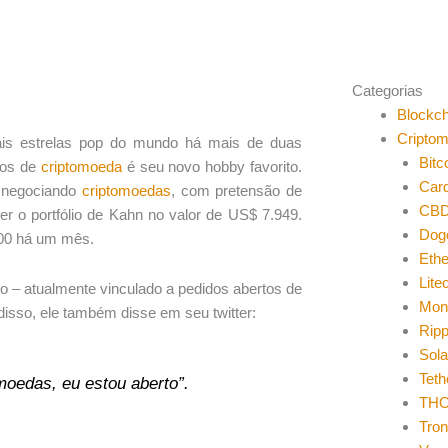
Categorias
Blockch
Cripto
ipais estrelas pop do mundo há mais de duas
Bitc
vos de
criptomoeda
é seu novo hobby favorito.
Car
s negociando
criptomoedas
, com pretensão de
CB
r o portfólio de Kahn no valor de US$ 7.949.
Dog
00 há um mês.
Eth
Lite
o – atualmente vinculado a pedidos abertos de
Mon
disso, ele também disse em seu twitter:
Ripp
Sol
Teth
moedas, eu estou aberto”.
THO
Tro