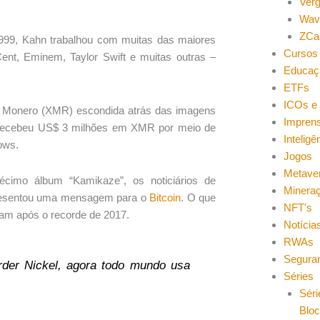
Ver
Wav
ZCa
99, Kahn trabalhou com muitas das maiores
Cursos 
ent, Eminem, Taylor Swift e muitas outras –
Educaç
ETFs
ICOs e 
Monero (XMR) escondida atrás das imagens
Impren
a recebeu US$ 3 milhões em XMR por meio de
Inteligên
ows.
Jogos
Metave
imo álbum “Kamikaze”, os noticiários de
Minera
apresentou uma mensagem para o
Bitcoin
. O que
NFT's
am após o recorde de 2017.
Notícia
RWAs
Segura
der Nickel, agora todo mundo usa
Séries
Séri
Blo