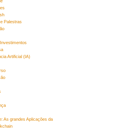
ge
es
sh
e Palestras
ão
Investimentos
sa
cia Artificial (IA)
rso
ção
s
nça
e: As grandes Aplicações da
ckchain