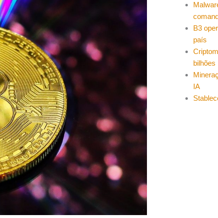
Malwar
coman
B3 oper
país
Cripto
bilhões
Mineraç
IA
Stablec