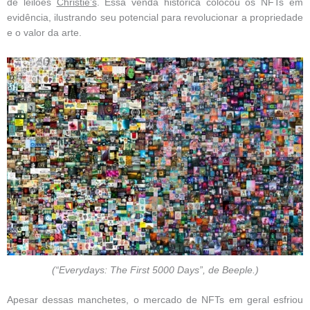
de leilões
Christie’s
. Essa venda histórica colocou os NFTs em
evidência, ilustrando seu potencial para revolucionar a propriedade
e o valor da arte.
(“Everydays: The First 5000 Days”, de Beeple.)
Apesar dessas manchetes, o mercado de NFTs em geral esfriou