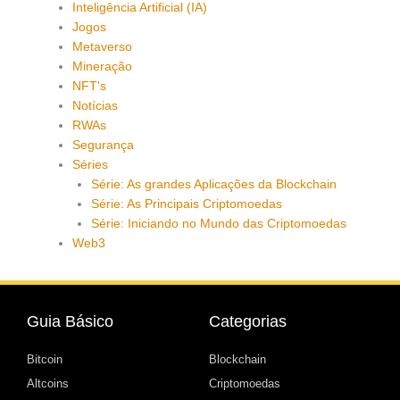
Inteligência Artificial (IA)
Jogos
Metaverso
Mineração
NFT's
Notícias
RWAs
Segurança
Séries
Série: As grandes Aplicações da Blockchain
Série: As Principais Criptomoedas
Série: Iniciando no Mundo das Criptomoedas
Web3
Guia Básico
Categorias
Bitcoin
Blockchain
Altcoins
Criptomoedas