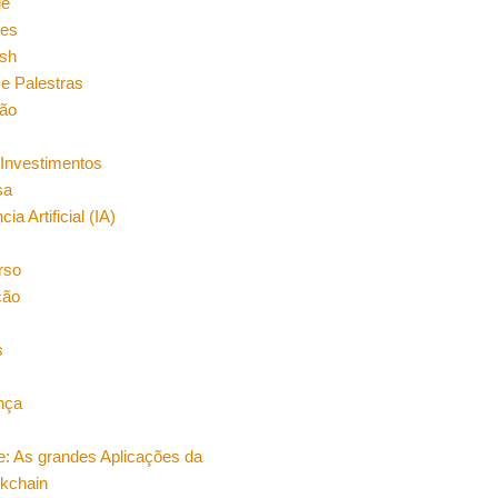
ge
es
sh
e Palestras
ão
Investimentos
sa
cia Artificial (IA)
rso
ção
s
nça
e: As grandes Aplicações da
ckchain