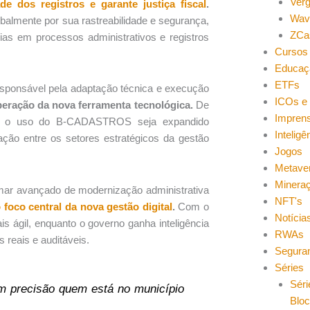
Ver
de dos registros e garante justiça fiscal
.
Wav
balmente por sua rastreabilidade e segurança,
ZCa
ias em processos administrativos e registros
Cursos 
Educaç
ETFs
responsável pela adaptação técnica e execução
ICOs e 
peração da nova ferramenta tecnológica.
De
Impren
que o uso do B-CADASTROS seja expandido
Inteligên
ação entre os setores estratégicos da gestão
Jogos
Metave
Minera
amar avançado de modernização administrativa
NFT's
 foco central da nova gestão digital
.
Com o
Notícia
s ágil, enquanto o governo ganha inteligência
RWAs
 reais e auditáveis.
Segura
Séries
Séri
om precisão quem está no município
Blo