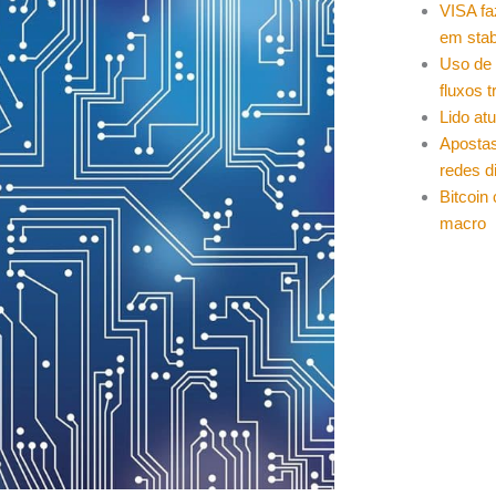
VISA fa
em stab
Uso de 
fluxos t
Lido at
Apostas
redes d
Bitcoin
macro