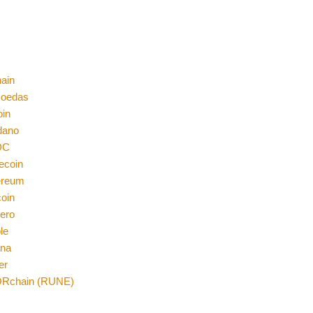
ain
moedas
oin
dano
DC
ecoin
ereum
coin
ero
le
ana
er
Rchain (RUNE)
n