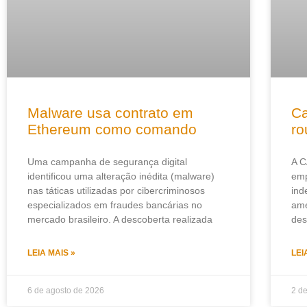
Malware usa contrato em
Ca
Ethereum como comando
ro
Uma campanha de segurança digital
A C
identificou uma alteração inédita (malware)
emp
nas táticas utilizadas por cibercriminosos
ind
especializados em fraudes bancárias no
ame
mercado brasileiro. A descoberta realizada
des
LEIA MAIS »
LEI
6 de agosto de 2026
2 d