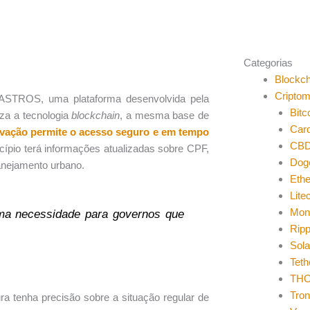
Categorias
Blockch
Cripto
DASTROS, uma plataforma desenvolvida pela
Bitc
a a tecnologia
blockchain
, a mesma base de
Car
ovação permite o acesso seguro e em tempo
CB
cípio terá informações atualizadas sobre CPF,
Dog
anejamento urbano.
Eth
Lite
Mon
uma necessidade para governos que
Ripp
Sol
Teth
THO
Tro
ura tenha precisão sobre a situação regular de