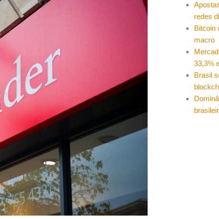
Apostas
redes d
Bitcoin
macro
Mercad
33,3% e
Brasil 
blockch
Dominâ
brasilei