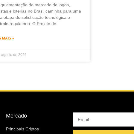
egulamentação do mercado de jogos,
stas e loterias no Brasil caminha para uma
a etapa de sofisticação tecnológica e
trole regulatório. O Projeto de
A MAIS »
e agosto de 2026
Mercado
Email
Principais Criptos