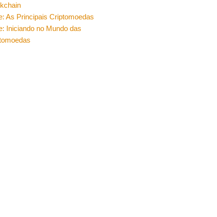
ckchain
e: As Principais Criptomoedas
e: Iniciando no Mundo das
ptomoedas