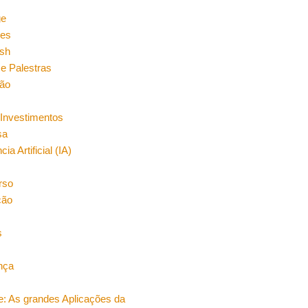
n
ge
es
sh
e Palestras
ão
Investimentos
sa
cia Artificial (IA)
rso
ção
s
nça
e: As grandes Aplicações da