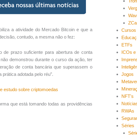
Tro
Ver
Wav
ZCa
iliza a atividade do Mercado Bitcoin e que a
Cursos 
decisão, contudo, a mesma não o fez:
Educaç
ETFs
ICOs e 
to de prazo suficiente para abertura de conta
Impren
que não demonstrou durante o curso da ação, ter
Inteligên
teração de conta bancária que superassem o
Jogos
 prática adotada pelo réu”.
Metave
Minera
 de estudo sobre criptomoedas
NFT's
Notícia
forma que está tomando todas as providências
RWAs
Segura
Séries
Séri