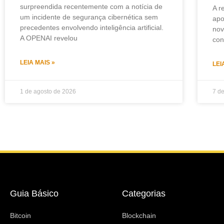
surpreendida recentemente com a notícia de
A r
um incidente de segurança cibernética sem
apo
precedentes envolvendo inteligência artificial.
nov
A OPENAI revelou
con
LEIA MAIS »
LEI
1 de agosto de 2026
7 d
Guia Básico
Categorias
Bitcoin
Blockchain