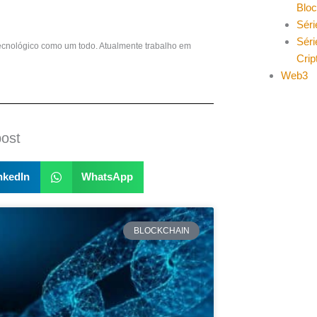
Blo
Séri
Séri
ecnológico como um todo. Atualmente trabalho em
Cri
Web3
post
nkedIn
WhatsApp
BLOCKCHAIN