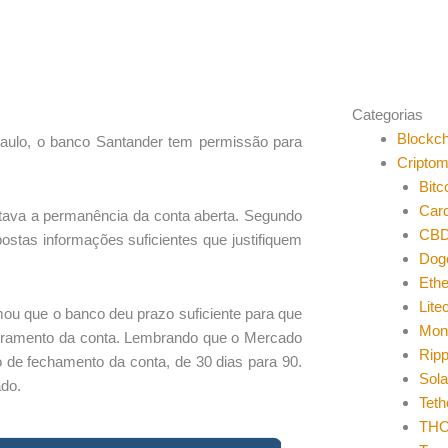
Categorias
Blockch
Paulo, o banco Santander tem permissão para
Cripto
Bitc
Car
itava a permanência da conta aberta. Segundo
CB
ostas informações suficientes que justifiquem
Dog
Eth
Lite
mou que o banco deu prazo suficiente para que
Mon
erramento da conta. Lembrando que o Mercado
Ripp
o de fechamento da conta, de 30 dias para 90.
Sol
ado.
Teth
THO