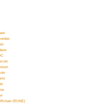
ain
moedas
oin
dano
DC
ecoin
ereum
coin
ero
le
ana
er
Rchain (RUNE)