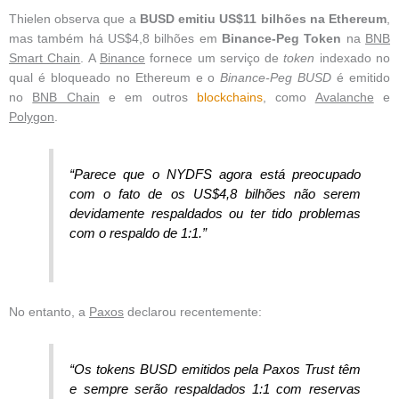
Thielen observa que a
BUSD emitiu US$11 bilhões na Ethereum
,
mas também há US$4,8 bilhões em
Binance-Peg Token
na
BNB
Smart Chain
. A
Binance
fornece um serviço de
token
indexado no
qual é bloqueado no Ethereum e o
Binance-Peg BUSD
é emitido
no
BNB Chain
e em outros
blockchains
, como
Avalanche
e
Polygon
.
“Parece que o NYDFS agora está preocupado
com o fato de os US$4,8 bilhões não serem
devidamente respaldados ou ter tido problemas
com o respaldo de 1:1.”
No entanto, a
Paxos
declarou recentemente:
“Os tokens BUSD emitidos pela Paxos Trust têm
e sempre serão respaldados 1:1 com reservas