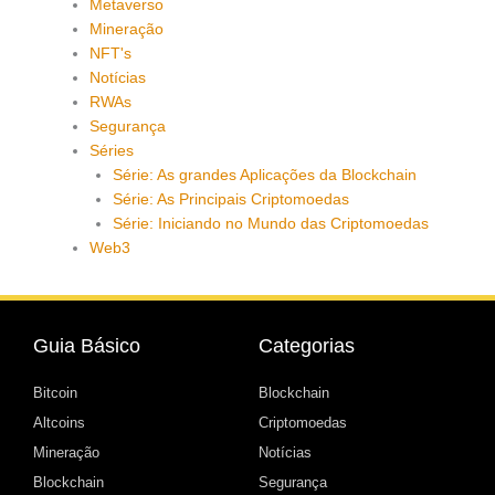
Metaverso
Mineração
NFT's
Notícias
RWAs
Segurança
Séries
Série: As grandes Aplicações da Blockchain
Série: As Principais Criptomoedas
Série: Iniciando no Mundo das Criptomoedas
Web3
Guia Básico
Categorias
Bitcoin
Blockchain
Altcoins
Criptomoedas
Mineração
Notícias
Blockchain
Segurança