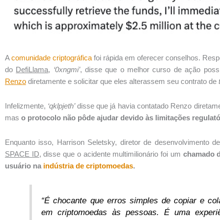
A
comunidade criptográfica
foi rápida em oferecer conselhos. Resp
do
DefiLlama
,
‘0xngmi’
, disse que o melhor curso de ação possí
Renzo
diretamente e solicitar que eles alterassem seu contrato de
Infelizmente,
‘qklpjeth’
disse que já havia contatado Renzo diretam
mas
o protocolo não pôde ajudar devido às limitações regulató
Enquanto isso, Harrison Seletsky, diretor de desenvolvimento de
SPACE ID
, disse que o acidente multimilionário foi um
chamado d
usuário na
indústria de criptomoedas
.
“É chocante que erros simples de copiar e col
em criptomoedas às pessoas. É uma experiê