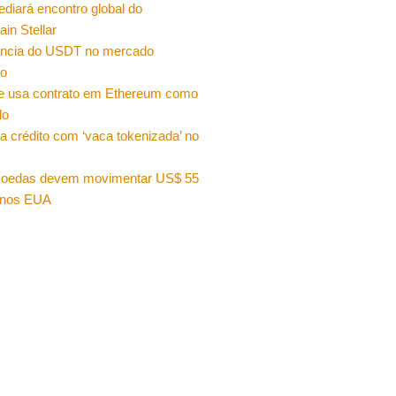
sediará encontro global do
ain Stellar
ncia do USDT no mercado
ro
e usa contrato em Ethereum como
do
a crédito com ‘vaca tokenizada’ no
moedas devem movimentar US$ 55
 nos EUA