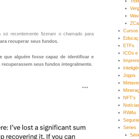
Tro
Ver
Wav
ZCa
Cursos 
s só recentemente fizeram o chamado para
Educaç
para recuperar seus fundos.
ETFs
ICOs e 
e que alguém fosse capaz de identificar e
Impren
es recuperassem seus fundos integralmente.
Inteligên
Jogos
Metave
Minera
NFT's
Notícia
RWAs
Segura
Séries
Séri