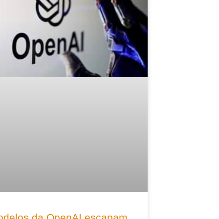
delos da OpenAI escapam