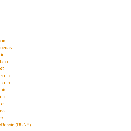
ain
moedas
oin
dano
DC
ecoin
ereum
coin
ero
le
ana
er
Rchain (RUNE)