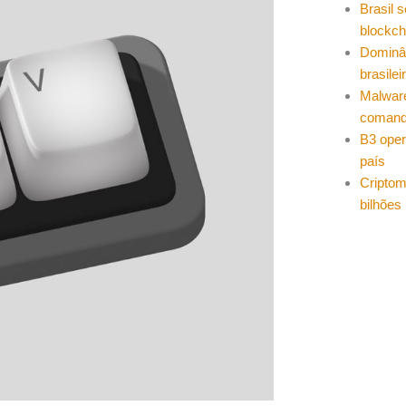
Brasil 
blockch
Dominâ
brasilei
Malwar
coman
B3 oper
país
Cripto
bilhões