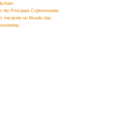
ckchain
e: As Principais Criptomoedas
e: Iniciando no Mundo das
ptomoedas