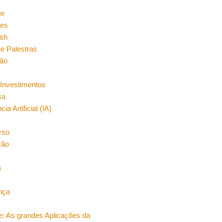
n
ge
es
sh
e Palestras
ão
Investimentos
sa
cia Artificial (IA)
rso
ção
s
nça
e: As grandes Aplicações da