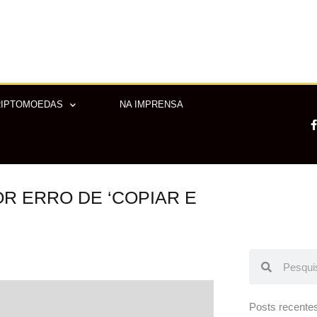
RIPTOMOEDAS
NA IMPRENSA
R ERRO DE ‘COPIAR E
-
f
Pesquisar
Pesquisar
Posts recente