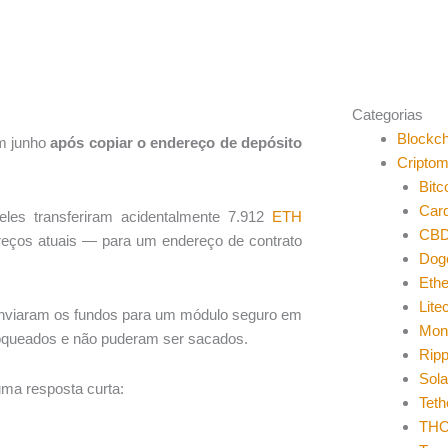
Categorias
Blockch
em junho
após copiar o endereço de depósito
Cripto
Bitc
Car
eles transferiram acidentalmente 7.912
ETH
CB
eços atuais — para um endereço de contrato
Dog
Eth
Lite
e enviaram os fundos para um módulo seguro em
Mon
queados e não puderam ser sacados.
Ripp
Sol
ma resposta curta:
Teth
THO