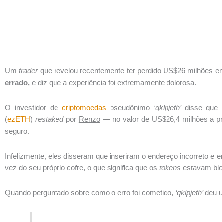
Um
trader
que revelou recentemente ter perdido US$26 milhões 
errado,
e diz que a experiência foi extremamente dolorosa.
O investidor de
criptomoedas
pseudônimo
‘qklpjeth’
disse que 
(
ezETH
)
restaked
por
Renzo
— no valor de US$26,4 milhões a pr
seguro.
Infelizmente, eles disseram que inseriram o endereço incorreto 
vez do seu próprio cofre, o que significa que os
tokens
estavam blo
Quando perguntado sobre como o erro foi cometido,
‘qklpjeth’
deu u