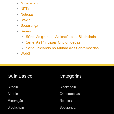
Mineração
NFT's
Notícias
RWAs
Segurança
Séries
Série: As grandes Aplicações da Blockchain
Série: As Principais Criptomoedas
Série: Iniciando no Mundo das Criptomoedas
Web3
Guia Básico
Categorias
Bitcoin
Blockchain
Altcoins
Criptomoedas
Mineração
Notícias
Blockchain
Segurança