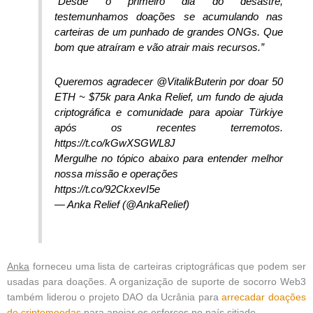
“Desde o primeiro dia do desastre,
testemunhamos doações se acumulando nas
carteiras de um punhado de grandes ONGs. Que
bom que atraíram e vão atrair mais recursos.”
Queremos agradecer @VitalikButerin por doar 50
ETH ~ $75k para Anka Relief, um fundo de ajuda
criptográfica e comunidade para apoiar Türkiye
após os recentes terremotos.
https://t.co/kGwXSGWL8J
Mergulhe no tópico abaixo para entender melhor
nossa missão e operações
https://t.co/92CkxevI5e
— Anka Relief (@AnkaRelief)
Anka
forneceu uma lista de carteiras criptográficas que podem ser
usadas para doações. A organização de suporte de socorro Web3
também liderou o projeto DAO da Ucrânia para
arrecadar doações
de criptomoedas
para apoiar os esforços no país sitiado.