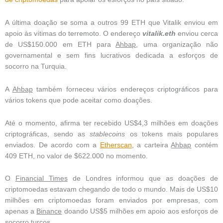
A última doação se soma a outros 99 ETH que Vitalik enviou em
apoio às vítimas do terremoto. O endereço
vitalik.eth
enviou cerca
de US$150.000 em ETH para
Ahbap
, uma organização não
governamental e sem fins lucrativos dedicada a esforços de
socorro na Turquia.
A
Ahbap
também forneceu vários endereços criptográficos para
vários tokens que pode aceitar como doações.
Até o momento, afirma ter recebido US$4,3 milhões em doações
criptográficas, sendo as
stablecoins
os tokens mais populares
enviados. De acordo com a
Etherscan
, a carteira
Ahbap
contém
409 ETH, no valor de $622.000 no momento.
O
Financial Times
de Londres informou que as doações de
criptomoedas estavam chegando de todo o mundo. Mais de US$10
milhões em criptomoedas foram enviados por empresas, com
apenas a
Binance
doando US$5 milhões em apoio aos esforços de
socorro turcos.