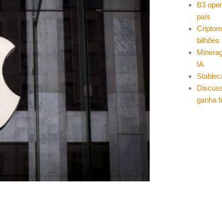
B3 oper
país
Cripto
bilhões
Mineraç
IA
Stablec
Discuss
ganha f