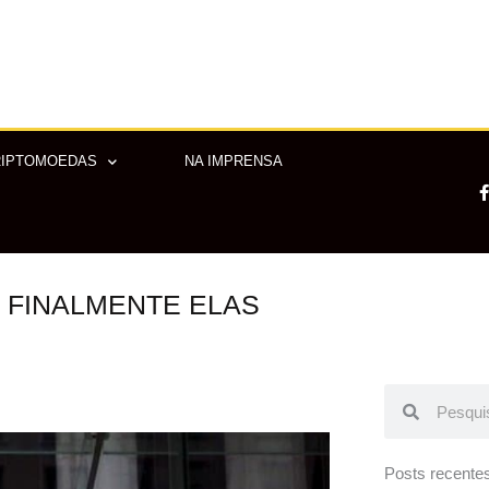
RIPTOMOEDAS
NA IMPRENSA
 FINALMENTE ELAS
-
f
Pesquisar
Pesquisar
Posts recente