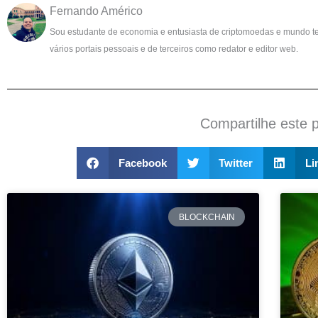
Fernando Américo
Sou estudante de economia e entusiasta de criptomoedas e mundo t
vários portais pessoais e de terceiros como redator e editor web.
Compartilhe este 
Facebook
Twitter
Li
BLOCKCHAIN