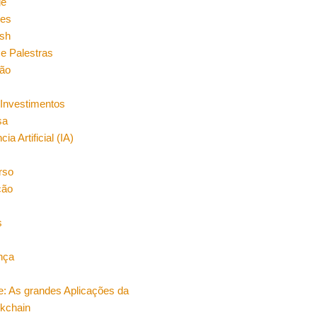
ge
es
sh
e Palestras
ão
Investimentos
sa
cia Artificial (IA)
rso
ção
s
nça
e: As grandes Aplicações da
ckchain