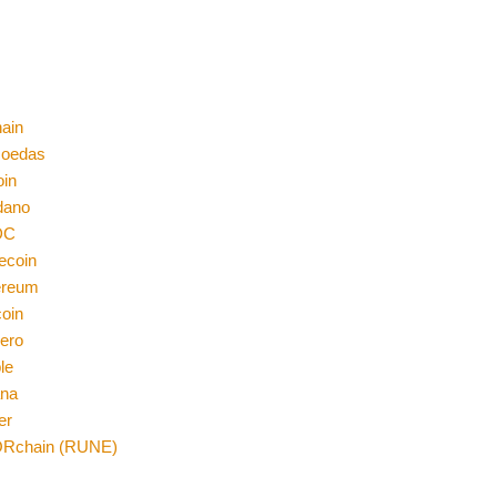
ain
moedas
oin
dano
DC
ecoin
ereum
coin
ero
le
ana
er
Rchain (RUNE)
n