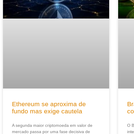
Ethereum se aproxima de
Br
fundo mas exige cautela
co
A segunda maior criptomoeda em valor de
O 
mercado passa por uma fase decisiva de
int