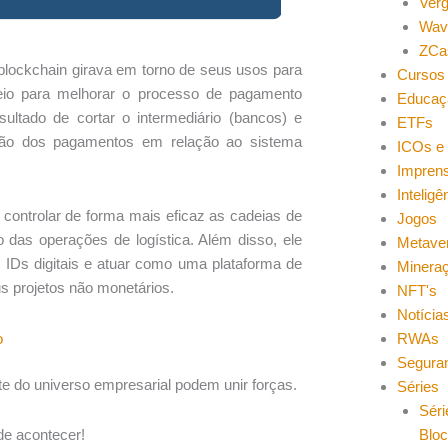
Ver
Wav
ZCa
 blockchain girava em torno de seus usos para
Cursos 
meio para melhorar o processo de pagamento
Educaç
ultado de cortar o intermediário (bancos) e
ETFs
ação dos pagamentos em relação ao sistema
ICOs e 
Impren
Inteligên
ontrolar de forma mais eficaz as cadeias de
Jogos
o das operações de logística. Além disso, ele
Metave
r IDs digitais e atuar como uma plataforma de
Minera
us projetos não monetários.
NFT's
Notícia
o
RWAs
Segura
e do universo empresarial podem unir forças.
Séries
Séri
Blo
de acontecer!