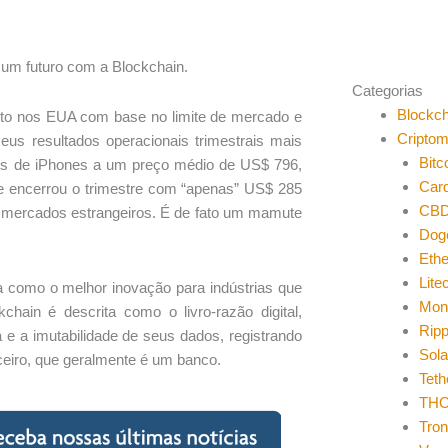
 um futuro com a Blockchain.
Categorias
Blockch
rto nos EUA com base no limite de mercado e
Cripto
us resultados operacionais trimestrais mais
Bitc
ões de iPhones a um preço médio de US$ 796,
Car
 e encerrou o trimestre com “apenas” US$ 285
CB
m mercados estrangeiros. É de fato um mamute
Dog
Eth
Lite
a como o melhor inovação para indústrias que
Mon
chain é descrita como o livro-razão digital,
Ripp
a e a imutabilidade de seus dados, registrando
Sol
ceiro, que geralmente é um banco.
Teth
THO
Tro