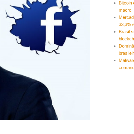
Bitcoin
macro
Mercad
33,3% e
Brasil 
blockch
Dominâ
brasilei
Malwar
coman