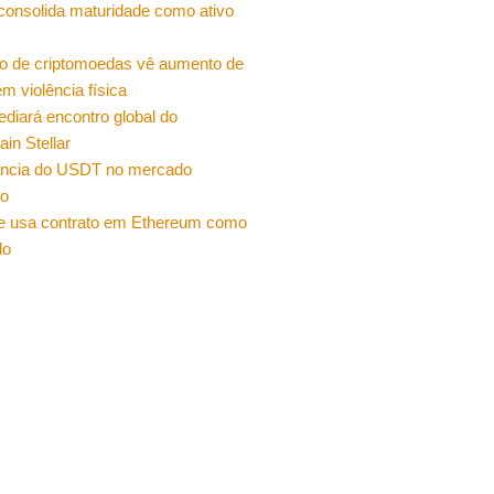
 consolida maturidade como ativo
o de criptomoedas vê aumento de
m violência física
sediará encontro global do
ain Stellar
ncia do USDT no mercado
ro
e usa contrato em Ethereum como
do