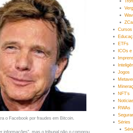
Tro
Ver
Wav
ZCa
Cursos 
Educaç
ETFs
ICOs e 
Impren
Inteligên
Jogos
Metave
Minera
NFT's
Notícia
RWAs
Segura
ntra o Facebook por fraudes em Bitcoin.
Séries
Séri
r informações”, mas o tribunal não o comprou