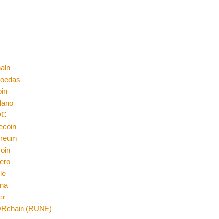
ain
moedas
oin
dano
DC
ecoin
ereum
coin
ero
le
ana
er
Rchain (RUNE)