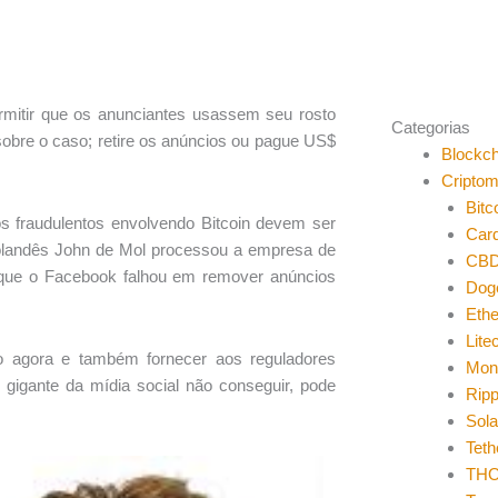
rmitir que os anunciantes usassem seu rosto
Categorias
sobre o caso; retire os anúncios ou pague US$
Blockch
Cripto
Bitc
s fraudulentos envolvendo Bitcoin devem ser
Car
olandês John de Mol processou a empresa de
CB
s que o Facebook falhou em remover anúncios
Dog
Eth
Lite
to agora e também fornecer aos reguladores
Mon
 gigante da mídia social não conseguir, pode
Ripp
Sol
Teth
THO