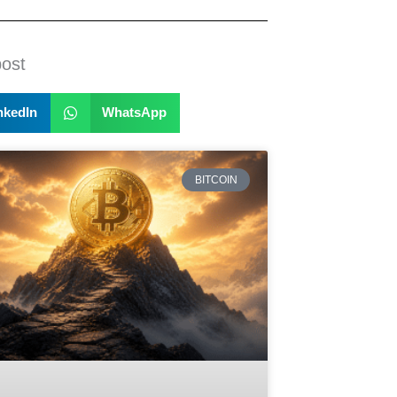
post
nkedIn
WhatsApp
BITCOIN