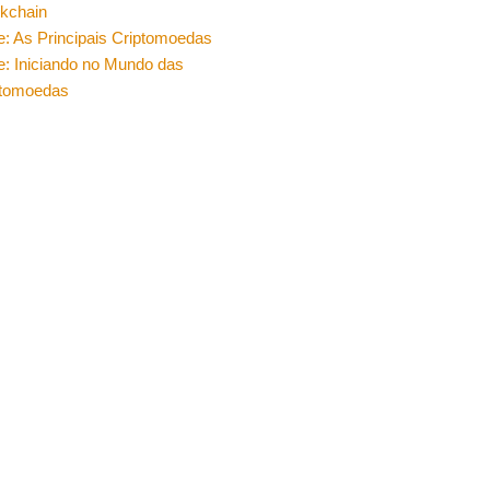
ckchain
e: As Principais Criptomoedas
e: Iniciando no Mundo das
ptomoedas