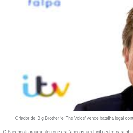
Criador de ‘Big Brother ‘e‘ The Voice’ vence batalha legal co
O Facebook argumentou que era “apenas um funil neutro para obte