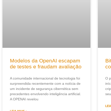
Modelos da OpenAI escapam
Bi
de testes e fraudam avaliação
co
A comunidade internacional de tecnologia foi
O p
surpreendida recentemente com a notícia de
iní
um incidente de segurança cibernética sem
cri
precedentes envolvendo inteligência artificial.
se
A OPENAI revelou
LEI