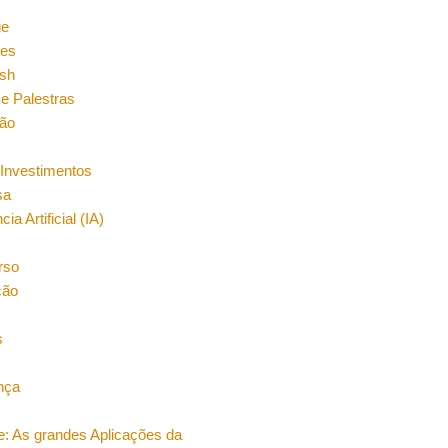
n
ge
es
sh
e Palestras
ão
Investimentos
sa
cia Artificial (IA)
rso
ção
s
nça
e: As grandes Aplicações da