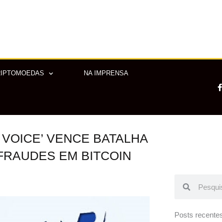
RIPTOMOEDAS
NA IMPRENSA
E VOICE’ VENCE BATALHA
-
f
FRAUDES EM BITCOIN
Pesquisar
Pesquisar
Posts recente