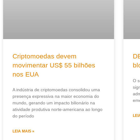
Criptomoedas devem
DE
movimentar US$ 55 bilhões
bl
nos EUA
O s
sig
A indústria de criptomoedas consolidou uma
adm
presença expressiva na maior economia do
eme
mundo, gerando um impacto bilionário na
atividade produtiva norte-americana ao longo
do período
LEI
LEIA MAIS »