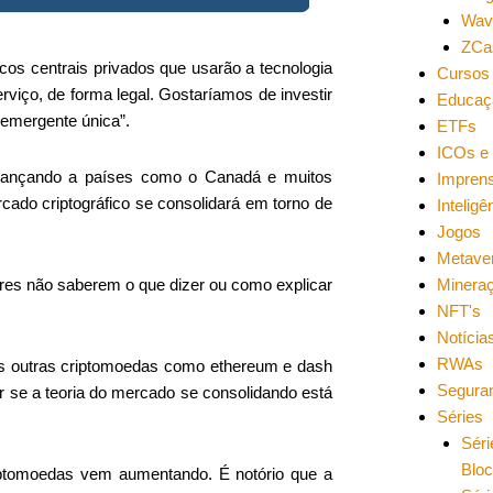
Wav
ZCa
cos centrais privados que usarão a tecnologia
Cursos 
viço, de forma legal. Gostaríamos de investir
Educaç
 emergente única”.
ETFs
ICOs e 
lcançando a países como o Canadá e muitos
Impren
cado criptográfico se consolidará em torno de
Inteligên
Jogos
Metave
Minera
ores não saberem o que dizer ou como explicar
NFT's
Notícia
RWAs
tas outras criptomoedas como ethereum e dash
Segura
 se a teoria do mercado se consolidando está
Séries
Séri
Blo
iptomoedas vem aumentando. É notório que a