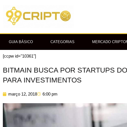
Ir
para
o
conteúdo
GUIA BÁSICO
CATEGORIAS
MERCADO CRIPT
[ccpw id="10361"]
BITMAIN BUSCA POR STARTUPS D
PARA INVESTIMENTOS
março 12, 2018
6:00 pm