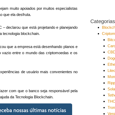
ejam muito apoiados por muitos especialistas
o que ela desfruta.
Categorias
Blockch
 – declarou que está projetando e planejando
Cripto
 tecnologia blockchain.
Bitc
Car
tacou que a empresa está desenhando planos e
CB
o vazio entre o mundo das criptomoedas e os
Dog
Eth
Lite
xperiências de usuário mais convenientes no
Mon
Ripp
Sol
azer com que o banco seja responsável ​​pela
Teth
juda da Tecnologia Blockchain.
THO
Tro
Ver