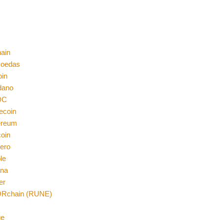
ain
moedas
oin
dano
DC
ecoin
ereum
coin
ero
le
ana
er
Rchain (RUNE)
n
ge