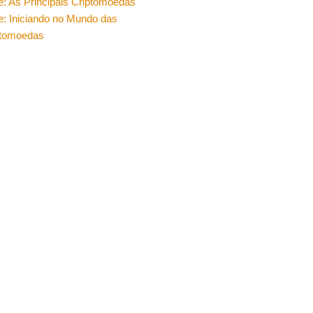
e: As Principais Criptomoedas
e: Iniciando no Mundo das
ptomoedas