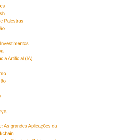
es
sh
e Palestras
ão
Investimentos
sa
cia Artificial (IA)
rso
ção
s
nça
e: As grandes Aplicações da
ckchain