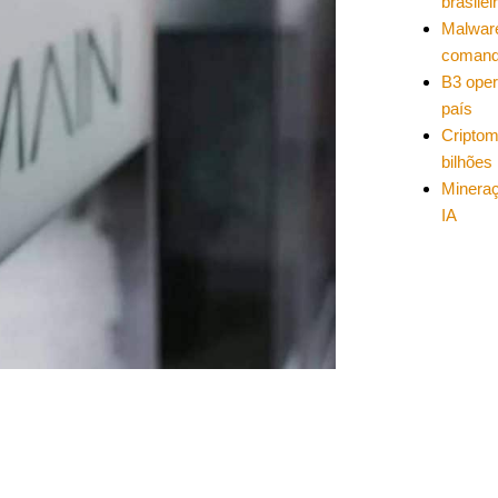
brasilei
Malwar
coman
B3 oper
país
Cripto
bilhões
Mineraç
IA