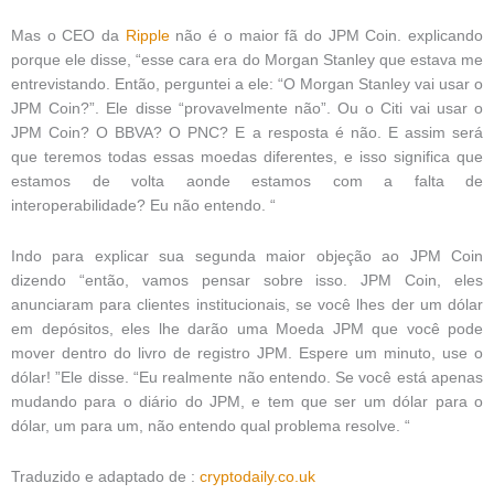
Mas o CEO da
Ripple
não é o maior fã do JPM Coin. explicando
porque ele disse, “esse cara era do Morgan Stanley que estava me
entrevistando. Então, perguntei a ele: “O Morgan Stanley vai usar o
JPM Coin?”. Ele disse “provavelmente não”. Ou o Citi vai usar o
JPM Coin? O BBVA? O PNC? E a resposta é não. E assim será
que teremos todas essas moedas diferentes, e isso significa que
estamos de volta aonde estamos com a falta de
interoperabilidade? Eu não entendo. “
Indo para explicar sua segunda maior objeção ao JPM Coin
dizendo “então, vamos pensar sobre isso. JPM Coin, eles
anunciaram para clientes institucionais, se você lhes der um dólar
em depósitos, eles lhe darão uma Moeda JPM que você pode
mover dentro do livro de registro JPM. Espere um minuto, use o
dólar! ”Ele disse. “Eu realmente não entendo. Se você está apenas
mudando para o diário do JPM, e tem que ser um dólar para o
dólar, um para um, não entendo qual problema resolve. “
Traduzido e adaptado de :
cryptodaily.co.uk