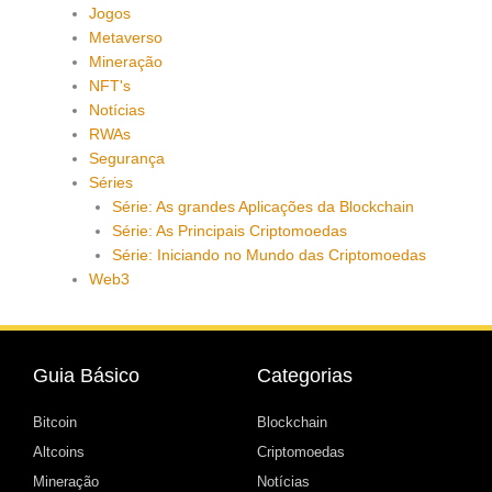
Jogos
Metaverso
Mineração
NFT's
Notícias
RWAs
Segurança
Séries
Série: As grandes Aplicações da Blockchain
Série: As Principais Criptomoedas
Série: Iniciando no Mundo das Criptomoedas
Web3
Guia Básico
Categorias
Bitcoin
Blockchain
Altcoins
Criptomoedas
Mineração
Notícias