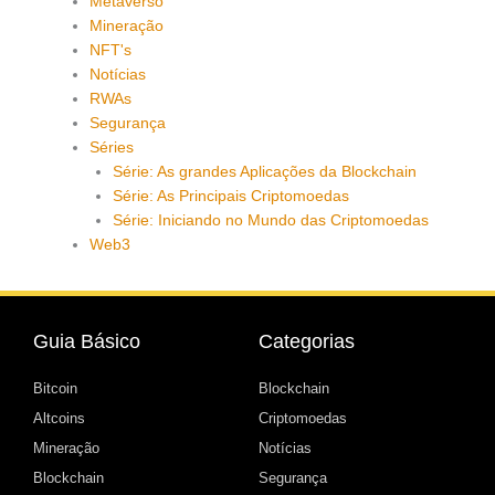
Metaverso
Mineração
NFT's
Notícias
RWAs
Segurança
Séries
Série: As grandes Aplicações da Blockchain
Série: As Principais Criptomoedas
Série: Iniciando no Mundo das Criptomoedas
Web3
Guia Básico
Categorias
Bitcoin
Blockchain
Altcoins
Criptomoedas
Mineração
Notícias
Blockchain
Segurança