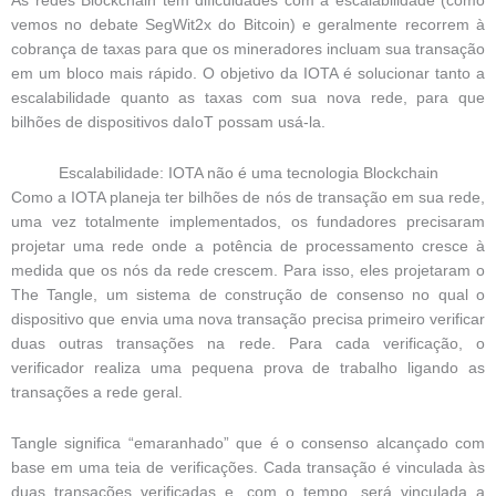
As redes Blockchain têm dificuldades com a escalabilidade (como
vemos no debate SegWit2x do Bitcoin) e geralmente recorrem à
cobrança de taxas para que os mineradores incluam sua transação
em um bloco mais rápido. O objetivo da IOTA é solucionar tanto a
escalabilidade quanto as taxas com sua nova rede, para que
bilhões de dispositivos daIoT possam usá-la.
Escalabilidade: IOTA não é uma tecnologia Blockchain
Como a IOTA planeja ter bilhões de nós de transação em sua rede,
uma vez totalmente implementados, os fundadores precisaram
projetar uma rede onde a potência de processamento cresce à
medida que os nós da rede crescem. Para isso, eles projetaram o
The Tangle, um sistema de construção de consenso no qual o
dispositivo que envia uma nova transação precisa primeiro verificar
duas outras transações na rede. Para cada verificação, o
verificador realiza uma pequena prova de trabalho ligando as
transações a rede geral.
Tangle significa “emaranhado” que é o consenso alcançado com
base em uma teia de verificações. Cada transação é vinculada às
duas transações verificadas e, com o tempo, será vinculada a