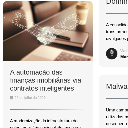
Dominâ
A consolida
transformou
divulgados 
Writ
Mar
A automação das
finanças imobiliárias via
Malwa
contratos inteligentes
26 de julho de 2026
Uma campanh
utilizadas 
A modernização da infraestrutura do
descoberta r
setor imobiliário nacional alcançou um