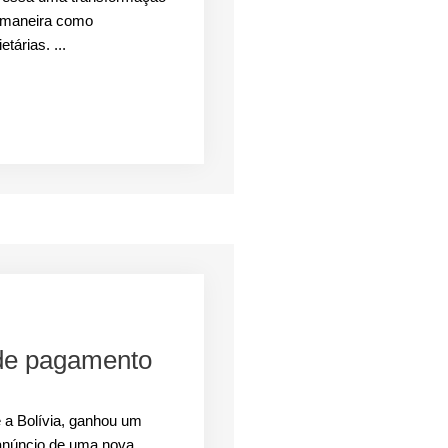
a maneira como
tárias. ...
de pagamento
 a Bolívia, ganhou um
o anúncio de uma nova