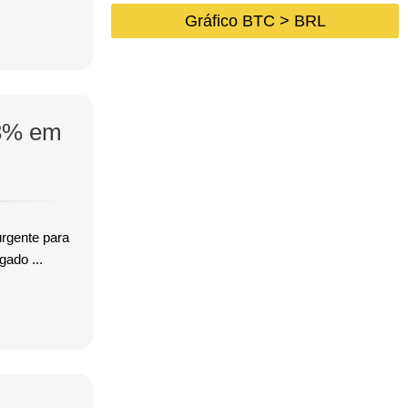
Gráfico BTC > BRL
,3% em
urgente para
gado ...