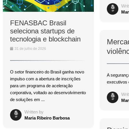
Writ
Mar
FENASBAC Brasil
seleciona startups de
tecnologia e blockchain
Merca
31 de julho de 2026
violênc
O setor financeiro do Brasil ganha novo
A segurança
impulso com a abertura de inscrições
executivos 
para um programa de aceleração
corporativa, voltado ao desenvolvimento
Writ
de soluções em ...
Mar
Written by
Maria Ribeiro Barbosa