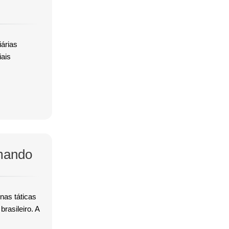
árias
iais
mando
nas táticas
rasileiro. A