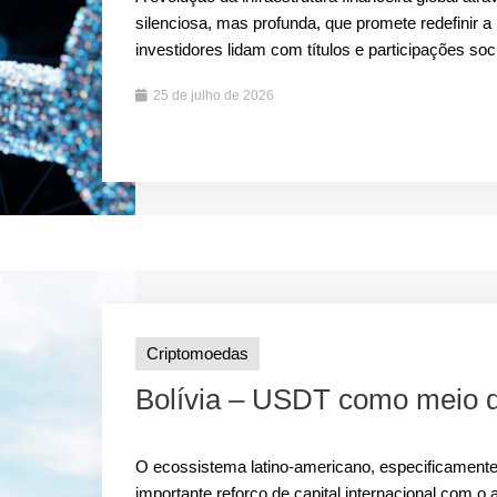
silenciosa, mas profunda, que promete redefinir 
investidores lidam com títulos e participações socie
25 de julho de 2026
Criptomoedas
Bolívia – USDT como meio 
O ecossistema latino-americano, especificamente
importante reforço de capital internacional com 