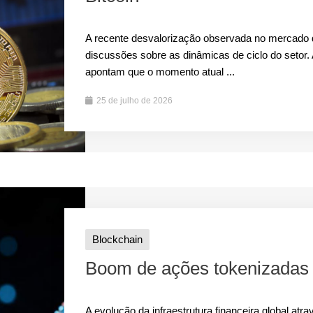
A recente desvalorização observada no mercado d
discussões sobre as dinâmicas de ciclo do seto
apontam que o momento atual ...
25 de julho de 2026
Blockchain
Boom de ações tokenizadas 
A evolução da infraestrutura financeira global at