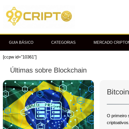
Ir
para
o
conteúdo
GUIA BÁSICO
CATEGORIAS
MERCADO CRIPT
[ccpw id="10361"]
Últimas sobre Blockchain
Bitcoi
O primeiro 
criptoativo