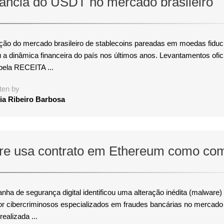
ncia do USDT no mercado brasileiro
ção do mercado brasileiro de stablecoins pareadas em moedas fiduci
 a dinâmica financeira do país nos últimos anos. Levantamentos ofic
pela RECEITA ...
ten by
ia Ribeiro Barbosa
re usa contrato em Ethereum como co
a de segurança digital identificou uma alteração inédita (malware) 
por cibercriminosos especializados em fraudes bancárias no mercado b
ealizada ...