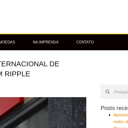
OMOEDAS
NA IMPRENSA
CONTATO
TERNACIONAL DE
M RIPPLE
Pesquisar
Pesquisar
Posts rece
Apostas
redes d