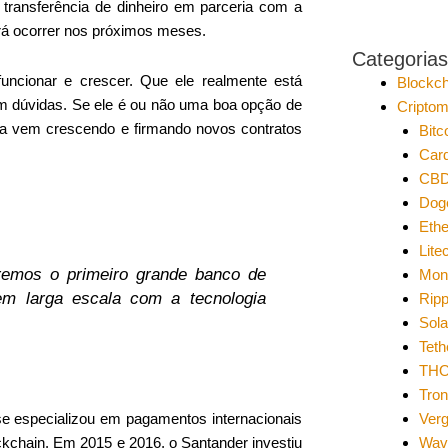
 transferência de dinheiro em parceria com a
erá ocorrer nos próximos meses.
Categorias
uncionar e crescer. Que ele realmente está
Blockch
tem dúvidas. Se ele é ou não uma boa opção de
Cripto
oeda vem crescendo e firmando novos contratos
Bitc
Car
CB
Dog
Eth
Lite
remos o primeiro grande banco de
Mon
 em larga escala com a tecnologia
Ripp
Sol
Teth
THO
Tro
Ver
e especializou em pagamentos internacionais
Wav
kchain. Em 2015 e 2016, o Santander investiu