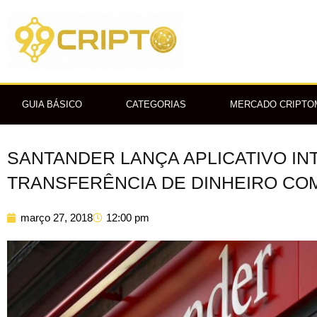
Ir
para
o
conteúdo
GUIA BÁSICO
CATEGORIAS
MERCADO CRIPT
SANTANDER LANÇA APLICATIVO IN
TRANSFERÊNCIA DE DINHEIRO CO
março 27, 2018
12:00 pm