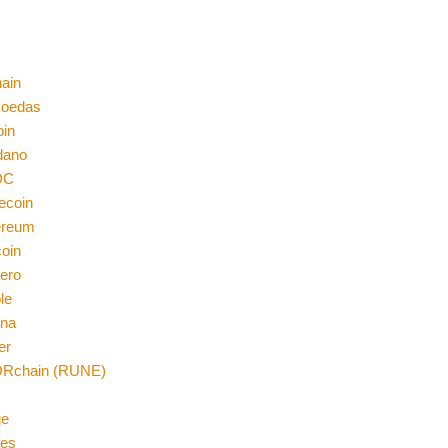
ain
moedas
oin
dano
DC
ecoin
ereum
coin
ero
le
ana
er
Rchain (RUNE)
n
ge
es