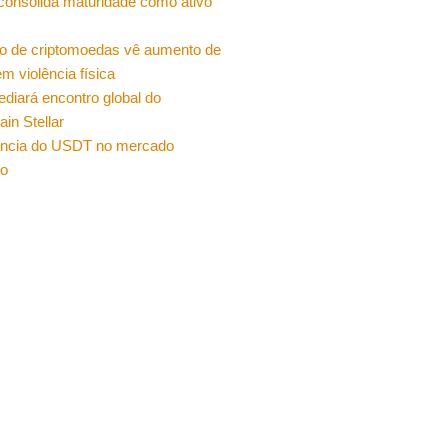
 consolida maturidade como ativo
o de criptomoedas vê aumento de
m violência física
sediará encontro global do
ain Stellar
ncia do USDT no mercado
ro