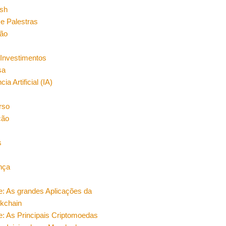
sh
e Palestras
ão
Investimentos
sa
cia Artificial (IA)
rso
ção
s
nça
e: As grandes Aplicações da
ckchain
e: As Principais Criptomoedas