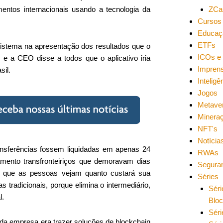
ZCa
entos internacionais usando a tecnologia da
Cursos 
Educaç
ETFs
sistema na apresentação dos resultados que o
ICOs e 
 e a CEO disse a todos que o aplicativo iria
Impren
sil.
Inteligên
Jogos
Metave
Minera
NFT's
Notícia
transferências fossem liquidadas em apenas 24
RWAs
mento transfronteiriços que demoravam dias
Segura
e que as pessoas vejam quanto custará sua
Séries
 tradicionais, porque elimina o intermediário,
Séri
l.
Blo
Séri
 da empresa era trazer soluções de blockchain