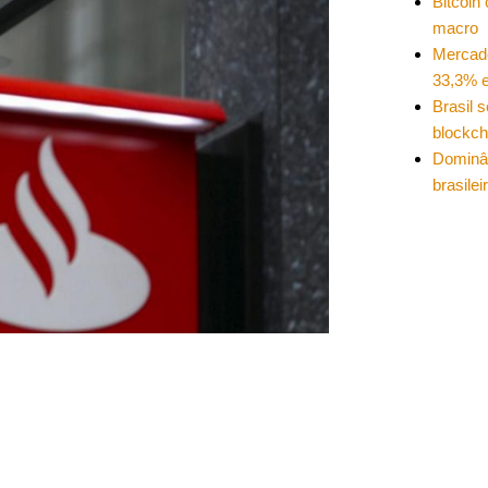
Bitcoin
macro
Mercad
33,3% e
Brasil 
blockch
Dominâ
brasilei