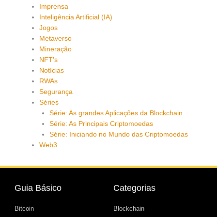
Imprensa
Inteligência Artificial (IA)
Jogos
Metaverso
Mineração
NFT's
Notícias
RWAs
Segurança
Séries
Série: As grandes Aplicações da Blockchain
Série: As Principais Criptomoedas
Série: Iniciando no Mundo das Criptomoedas
Web3
Guia Básico
Categorias
Bitcoin
Blockchain