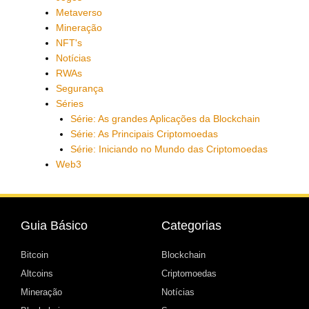
Metaverso
Mineração
NFT's
Notícias
RWAs
Segurança
Séries
Série: As grandes Aplicações da Blockchain
Série: As Principais Criptomoedas
Série: Iniciando no Mundo das Criptomoedas
Web3
Guia Básico
Categorias
Bitcoin
Blockchain
Altcoins
Criptomoedas
Mineração
Notícias