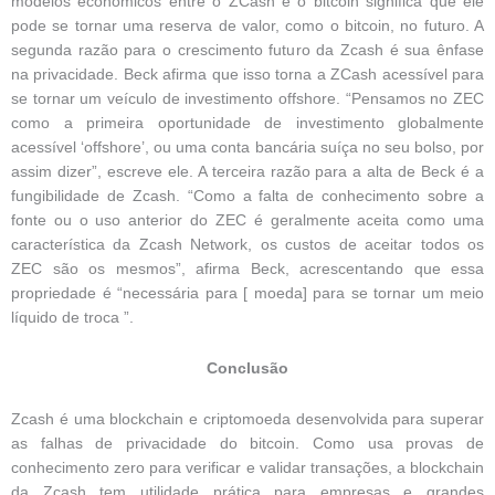
modelos econômicos entre o ZCash e o bitcoin significa que ele
pode se tornar uma reserva de valor, como o bitcoin, no futuro. A
segunda razão para o crescimento futuro da Zcash é sua ênfase
na privacidade. Beck afirma que isso torna a ZCash acessível para
se tornar um veículo de investimento offshore. “Pensamos no ZEC
como a primeira oportunidade de investimento globalmente
acessível ‘offshore’, ou uma conta bancária suíça no seu bolso, por
assim dizer”, escreve ele. A terceira razão para a alta de Beck é a
fungibilidade de Zcash. “Como a falta de conhecimento sobre a
fonte ou o uso anterior do ZEC é geralmente aceita como uma
característica da Zcash Network, os custos de aceitar todos os
ZEC são os mesmos”, afirma Beck, acrescentando que essa
propriedade é “necessária para [ moeda] para se tornar um meio
líquido de troca ”.
Conclusão
Zcash é uma blockchain e criptomoeda desenvolvida para superar
as falhas de privacidade do bitcoin. Como usa provas de
conhecimento zero para verificar e validar transações, a blockchain
da Zcash tem utilidade prática para empresas e grandes