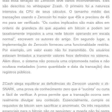
Mas essa iteração do Zerocoin teve vários inconvenientes. Eles
são descritos no whitepaper Zcash. O primeiro foi a natureza
intensiva da CPU de seus cálculos. O tamanho médio das
transações usando o Zerocoin foi maior que 45k e precisou de 45
ms para ser verificado. “Os custos implicados são mais altos em
ordens de grandeza do que aqueles em bitcoin e podem ser
taxativamente impostos a uma rede bitcoin operando em escala
normal”, escrevem os autores do artigo. Em segundo lugar, a
implementação do Zerocoin forneceu uma funcionalidade restrita.
Por exemplo, um valor exato não foi transmitido. Os usuários
estavam limitados a transmitir valores fixos definidos no sistema.
Além disso, o sistema não possuía uma criptomoeda nativa e não
ocultava metadados (como quantidade e data da transação) dos
registros públicos.
ZCash alega equilibrar as deficiências do Zerocoin usando o zk-
SNARK, uma prova de conhecimento zero que é “sucinta” ou curta
e fácil de verificar. A prova permite que a transação ocorra sem
realmente divulgar seu conteúdo. Essencialmente, cumpre os
requisitos de bitcoin sem sacrificar o anonimato. Os três requisitos
essenciais para o bitcoin são os seguintes: a moeda não foi gasta