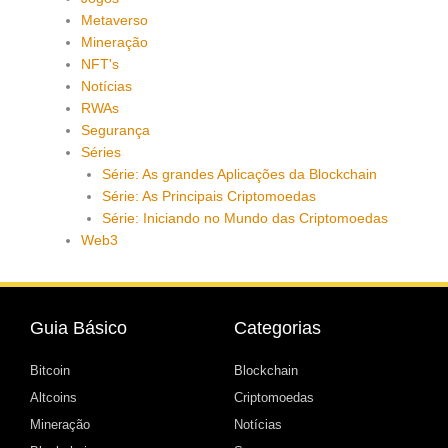
Metaverso
Mineração
NFT's
Notícias
RWAs
Segurança
Séries
Série: As grandes Aplicações da Blockchain
Série: As Principais Criptomoedas
Série: Iniciando no Mundo das Criptomoedas
Web3
Guia Básico
Categorias
Bitcoin
Blockchain
Altcoins
Criptomoedas
Mineração
Notícias