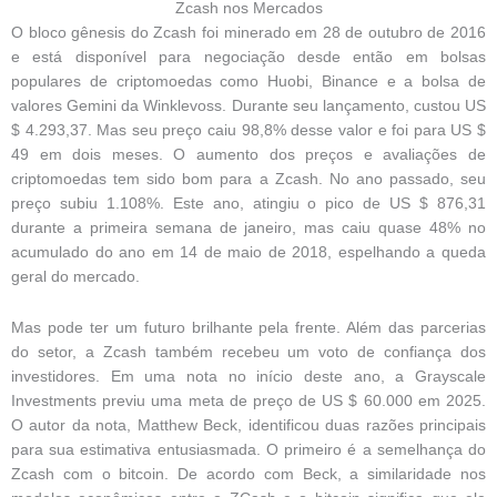
Zcash nos Mercados
O bloco gênesis do Zcash foi minerado em 28 de outubro de 2016
e está disponível para negociação desde então em bolsas
populares de criptomoedas como Huobi, Binance e a bolsa de
valores Gemini da Winklevoss. Durante seu lançamento, custou US
$ 4.293,37. Mas seu preço caiu 98,8% desse valor e foi para US $
49 em dois meses. O aumento dos preços e avaliações de
criptomoedas tem sido bom para a Zcash. No ano passado, seu
preço subiu 1.108%. Este ano, atingiu o pico de US $ 876,31
durante a primeira semana de janeiro, mas caiu quase 48% no
acumulado do ano em 14 de maio de 2018, espelhando a queda
geral do mercado.
Mas pode ter um futuro brilhante pela frente. Além das parcerias
do setor, a Zcash também recebeu um voto de confiança dos
investidores. Em uma nota no início deste ano, a Grayscale
Investments previu uma meta de preço de US $ 60.000 em 2025.
O autor da nota, Matthew Beck, identificou duas razões principais
para sua estimativa entusiasmada. O primeiro é a semelhança do
Zcash com o bitcoin. De acordo com Beck, a similaridade nos